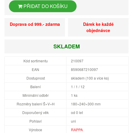
PŘIDAT DO KOŠÍKU
Doprava od 999.- zdarma
Dárek ke každé
objednávce
SKLADEM
Kód sortimentu
210097
EAN
8590687210097
Dostupnost
skladem (100 a více ks)
Balení
1 / 1 / 12
Minimální odběr
1 ks
Rozměry balení Š×V×H
180×240×300 mm
Doporučený věk
od 0 let
Pohlaví
uni
Výrobce
RAPPA