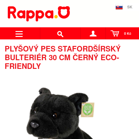
SK
0 Kč
PLYŠOVÝ PES STAFORDŠÍRSKÝ
BULTERIÉR 30 CM ČERNÝ ECO-
FRIENDLY