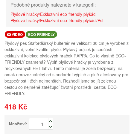
Podobné produkty naleznete v kategorii:
Plyšové hračky/Exkluzivní eco-friendly plyšáci
Plyšové hračky/Exkluzivní eco-friendly plyšáci/Psi
VIDEO
ECO-FRIENDLY
Plyšový pes Stafordšírský bulteriér ve velikosti 30 cm je vyroben z
exkluzivní, velmi kvalitní plyše. Plyšový pejsek je součástí
exkluzivní kolekce plyšových hraček RAPPA. Co to vlastně ECO-
FRIENDLY znamená? Výplň plyšové hračky je vyrobena z
recyklovaných PET lahví. Tento materiál je zcela bezpečný, na
omak nerozeznatelný od standardní výplně a plně atestovaný pro
bezpečnost i těch nejmenších. Rozhodli jsme se jít zelenou
cestou co nejméně zatěžující životní prostředí- cestou ECO-
FRIENDLY.
418 Kč
Množství: