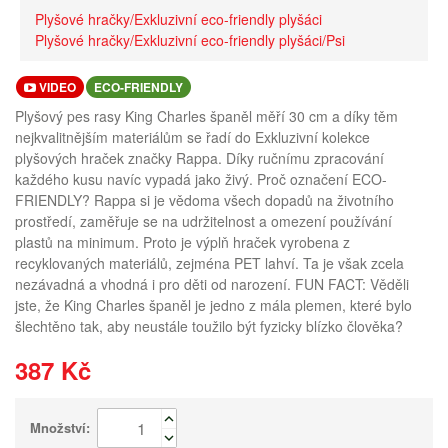
Plyšové hračky/Exkluzivní eco-friendly plyšáci
Plyšové hračky/Exkluzivní eco-friendly plyšáci/Psi
VIDEO
ECO-FRIENDLY
Plyšový pes rasy King Charles španěl měří 30 cm a díky těm
nejkvalitnějším materiálům se řadí do Exkluzivní kolekce
plyšových hraček značky Rappa. Díky ručnímu zpracování
každého kusu navíc vypadá jako živý. Proč označení ECO-
FRIENDLY? Rappa si je vědoma všech dopadů na životního
prostředí, zaměřuje se na udržitelnost a omezení používání
plastů na minimum. Proto je výplň hraček vyrobena z
recyklovaných materiálů, zejména PET lahví. Ta je však zcela
nezávadná a vhodná i pro děti od narození. FUN FACT: Věděli
jste, že King Charles španěl je jedno z mála plemen, které bylo
šlechtěno tak, aby neustále toužilo být fyzicky blízko člověka?
387 Kč
Množství: