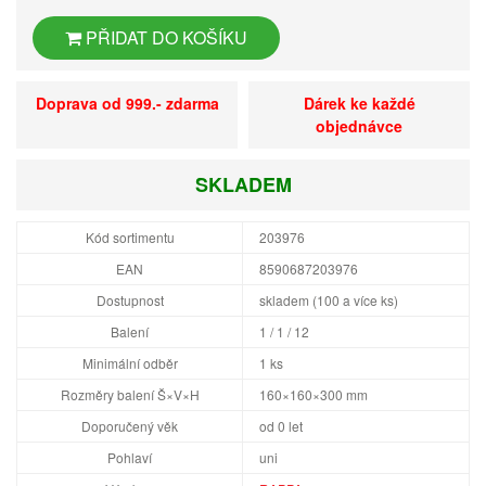
PŘIDAT DO KOŠÍKU
Doprava od 999.- zdarma
Dárek ke každé
objednávce
SKLADEM
Kód sortimentu
203976
EAN
8590687203976
Dostupnost
skladem (100 a více ks)
Balení
1 / 1 / 12
Minimální odběr
1 ks
Rozměry balení Š×V×H
160×160×300 mm
Doporučený věk
od 0 let
Pohlaví
uni