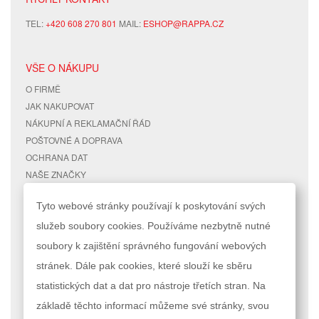
TEL:
+420 608 270 801
MAIL:
ESHOP@RAPPA.CZ
VŠE O NÁKUPU
O FIRMĚ
JAK NAKUPOVAT
NÁKUPNÍ A REKLAMAČNÍ ŘÁD
POŠTOVNÉ A DOPRAVA
OCHRANA DAT
NAŠE ZNAČKY
KONTAKTY
Tyto webové stránky používají k poskytování svých
služeb soubory cookies. Používáme nezbytně nutné
RYCHLÉ ODKAZY
ÚČET
soubory k zajištění správného fungování webových
MAPA STRÁNEK
MŮJ ÚČET
stránek. Dále pak cookies, které slouží ke sběru
VYHLEDÁVANÉ TERMÍNY
STAV OBJEDNÁVKY
POKROČILÉ VYHLEDÁVÁNÍ
statistických dat a dat pro nástroje třetích stran. Na
základě těchto informací můžeme své stránky, svou