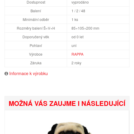
Dostupnost
vyprodáno
Balení
1 / 2 / 48
Minimální odběr
1 ks
Rozměry balení Š×V×H
85×105×200 mm
Doporučený věk
od 0 let
Pohlaví
uni
Výrobce
RAPPA
Záruka
2 roky
Informace k výrobku
MOŽNÁ VÁS ZAUJME I NÁSLEDUJÍCÍ