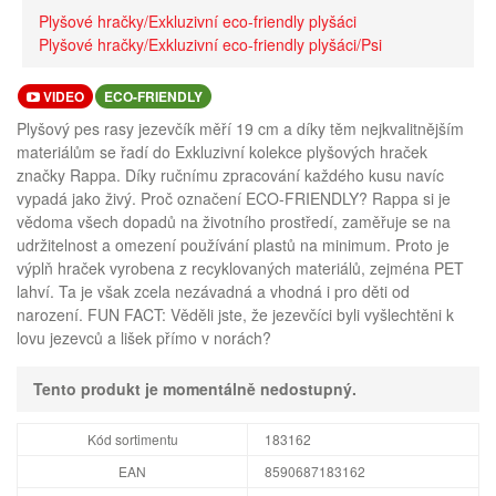
Plyšové hračky/Exkluzivní eco-friendly plyšáci
Plyšové hračky/Exkluzivní eco-friendly plyšáci/Psi
VIDEO
ECO-FRIENDLY
Plyšový pes rasy jezevčík měří 19 cm a díky těm nejkvalitnějším
materiálům se řadí do Exkluzivní kolekce plyšových hraček
značky Rappa. Díky ručnímu zpracování každého kusu navíc
vypadá jako živý. Proč označení ECO-FRIENDLY? Rappa si je
vědoma všech dopadů na životního prostředí, zaměřuje se na
udržitelnost a omezení používání plastů na minimum. Proto je
výplň hraček vyrobena z recyklovaných materiálů, zejména PET
lahví. Ta je však zcela nezávadná a vhodná i pro děti od
narození. FUN FACT: Věděli jste, že jezevčíci byli vyšlechtěni k
lovu jezevců a lišek přímo v norách?
Tento produkt je momentálně nedostupný.
Kód sortimentu
183162
EAN
8590687183162