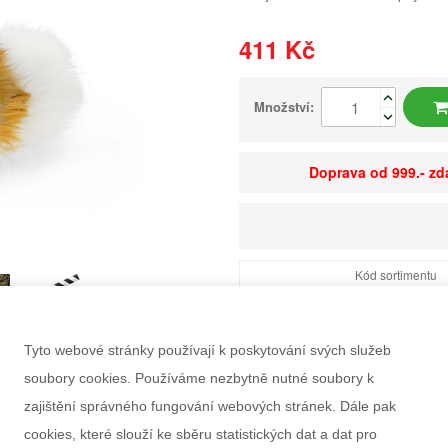
411 Kč
Množství:
Doprava od 999.- z
Kód sortimentu
EAN
Dostupnost
Tyto webové stránky používají k poskytování svých služeb
Balení
soubory cookies. Používáme nezbytně nutné soubory k
Minimální odběr
zajištění správného fungování webových stránek. Dále pak
Rozměry balení Š×V
cookies, které slouží ke sběru statistických dat a dat pro