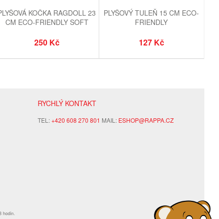
PLYŠOVÁ KOČKA RAGDOLL 23
PLYŠOVÝ TULEŇ 15 CM ECO-
CM ECO-FRIENDLY SOFT
FRIENDLY
250 Kč
127 Kč
RYCHLÝ KONTAKT
TEL:
+420 608 270 801
MAIL:
ESHOP@RAPPA.CZ
8 hodin.