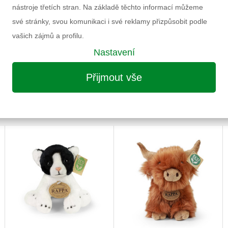
Doporučený věk
nástroje třetích stran. Na základě těchto informací můžeme
Pohlaví
své stránky, svou komunikaci i své reklamy přizpůsobit podle
Výrobce
vašich zájmů a profilu.
Záruka
Nastavení
Informace k výrobku
Přijmout vše
MOŽNÁ VÁS ZAUJME I NÁSLEDUJÍCÍ