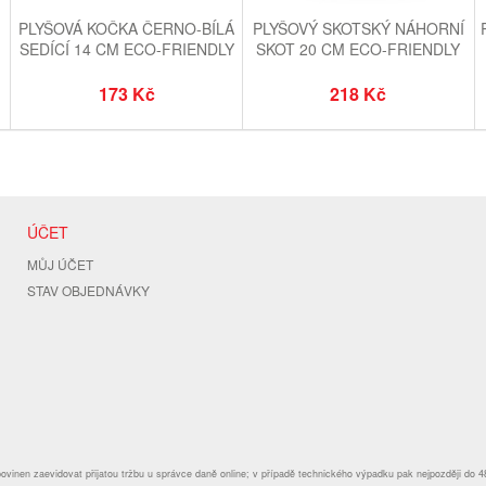
PLYŠOVÁ KOČKA ČERNO-BÍLÁ
PLYŠOVÝ SKOTSKÝ NÁHORNÍ
SEDÍCÍ 14 CM ECO-FRIENDLY
SKOT 20 CM ECO-FRIENDLY
173 Kč
218 Kč
ÚČET
MŮJ ÚČET
STAV OBJEDNÁVKY
povinen zaevidovat přijatou tržbu u správce daně online; v případě technického výpadku pak nejpozději do 4