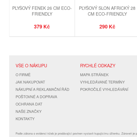
PLYŠOVÝ FENEK 26 CM ECO-
PLYŠOVÝ SLON AFRICKÝ 28
FRIENDLY
CM ECO-FRIENDLY
379 Kč
290 Kč
VŠE O NÁKUPU
RYCHLÉ ODKAZY
O FIRMĚ
MAPA STRÁNEK
JAK NAKUPOVAT
VYHLEDÁVANÉ TERMÍNY
NÁKUPNÍ A REKLAMAČNÍ ŘÁD
POKROČILÉ VYHLEDÁVÁNÍ
POŠTOVNÉ A DOPRAVA
OCHRANA DAT
NAŠE ZNAČKY
KONTAKTY
Podle zákona o evidenci tržeb je prodávající povinen vystavit kupujícímu účtenku. Zároveň je 