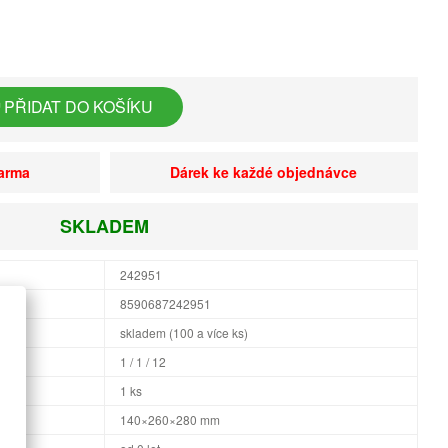
PŘIDAT DO KOŠÍKU
darma
Dárek ke každé objednávce
SKLADEM
242951
8590687242951
skladem (100 a více ks)
1 / 1 / 12
1 ks
×H
140×260×280 mm