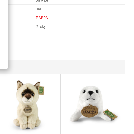
od 0 let
uni
RAPPA
2 roky