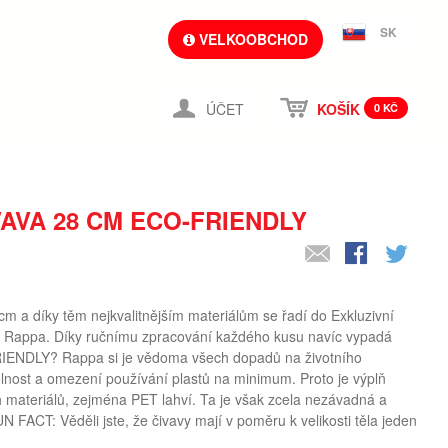
SK
VELKOOBCHOD
ÚČET
KOŠÍK
0 KČ
VAVA 28 CM ECO-FRIENDLY
cm a díky těm nejkvalitnějším materiálům se řadí do Exkluzivní
y Rappa. Díky ručnímu zpracování každého kusu navíc vypadá
RIENDLY? Rappa si je vědoma všech dopadů na životního
elnost a omezení používání plastů na minimum. Proto je výplň
 materiálů, zejména PET lahví. Ta je však zcela nezávadná a
N FACT: Věděli jste, že čivavy mají v poměru k velikosti těla jeden