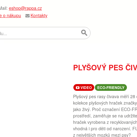
ail:
eshop@rappa.cz
e o nákupu
Kontakty
PLYŠOVÝ PES ČI
VIDEO
ECO-FRIENDLY
Plyšový pes rasy čivava měří 28 
kolekce plyšových hraček značk
jako živý. Proč označení ECO-F
prostředí, zaměřuje se na udržit
hraček vyrobena z recyklovaných
vhodná i pro děti od narození. FU
z největších mozků mezi psy?