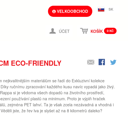
SK
VELKOOBCHOD
ÚČET
KOŠÍK
0 KČ
 CM ECO-FRIENDLY
m nejkvalitnějším materiálům se řadí do Exkluzivní kolekce
Díky ručnímu zpracování každého kusu navíc vypadá jako živý.
ppa si je vědoma všech dopadů na životního prostředí,
mezení používání plastů na minimum. Proto je výplň hraček
álů, zejména PET lahví. Ta je však zcela nezávadná a vhodná i
ěděli jste, že řev lva je slyšet až na 8 kilometrů daleko?