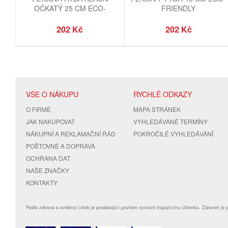
OČKATÝ 25 CM ECO-
FRIENDLY
FRIENDLY
202 Kč
202 Kč
VŠE O NÁKUPU
RYCHLÉ ODKAZY
O FIRMĚ
MAPA STRÁNEK
JAK NAKUPOVAT
VYHLEDÁVANÉ TERMÍNY
NÁKUPNÍ A REKLAMAČNÍ ŘÁD
POKROČILÉ VYHLEDÁVÁNÍ
POŠTOVNÉ A DOPRAVA
OCHRANA DAT
NAŠE ZNAČKY
KONTAKTY
Podle zákona o evidenci tržeb je prodávající povinen vystavit kupujícímu účtenku. Zároveň je 