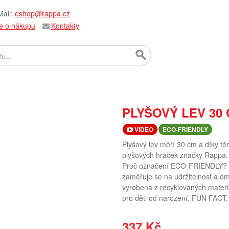
ail:
eshop@rappa.cz
e o nákupu
Kontakty
PLYŠOVÝ LEV 30
VIDEO
ECO-FRIENDLY
Plyšový lev měří 30 cm a díky tě
plyšových hraček značky Rappa. 
Proč označení ECO-FRIENDLY? Ra
zaměřuje se na udržitelnost a o
vyrobena z recyklovaných materi
pro děti od narození. FUN FACT: V
337 Kč