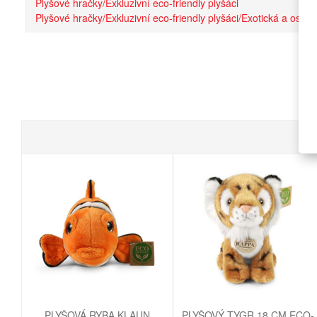
Plyšové hračky/Exkluzivní eco-friendly plyšáci
Plyšové hračky/Exkluzivní eco-friendly plyšáci/Exotická a ostatn
PLYŠOVÁ RYBA KLAUN
PLYŠOVÝ TYGR 18 CM ECO-