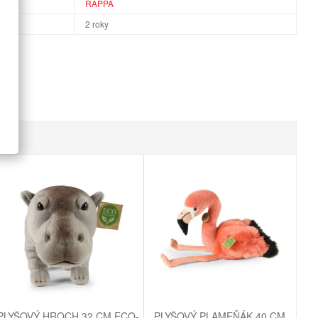
RAPPA
2 roky
PLYŠOVÝ HROCH 32 CM ECO-
PLYŠOVÝ PLAMEŇÁK 40 CM