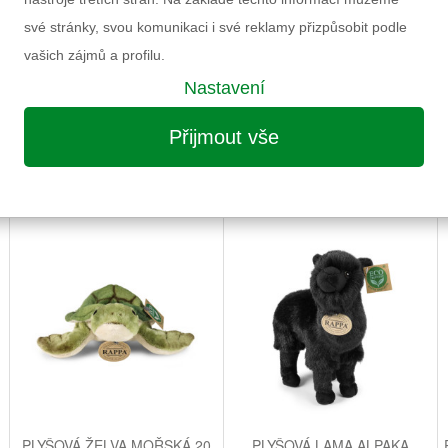
Výrobce
í
své stránky, svou komunikaci i své reklamy přizpůsobit podle
Záruka
vašich zájmů a profilu.
Informace k výrobku
Nastavení
Přijmout vše
MOŽNÁ VÁS ZAUJME I NÁSLEDUJÍCÍ
PLYŠOVÁ ŽELVA MOŘSKÁ 20
PLYŠOVÁ LAMA ALPAKA