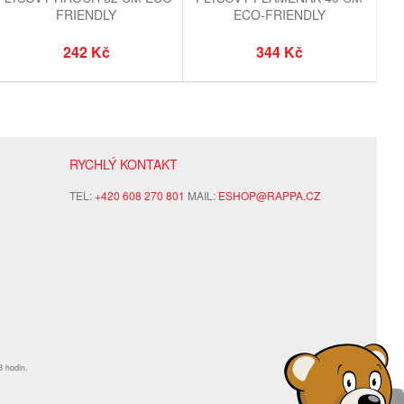
FRIENDLY
ECO-FRIENDLY
242 Kč
344 Kč
RYCHLÝ KONTAKT
TEL:
+420 608 270 801
MAIL:
ESHOP@RAPPA.CZ
8 hodin.