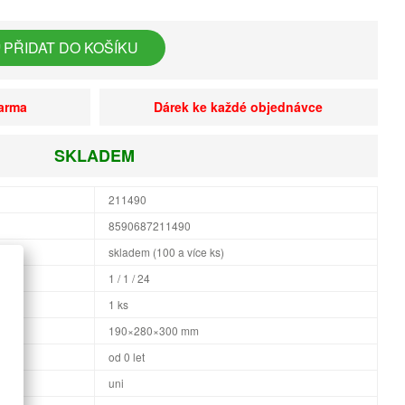
PŘIDAT DO KOŠÍKU
darma
Dárek ke každé objednávce
SKLADEM
211490
8590687211490
skladem (100 a více ks)
1 / 1 / 24
1 ks
×H
190×280×300 mm
od 0 let
uni