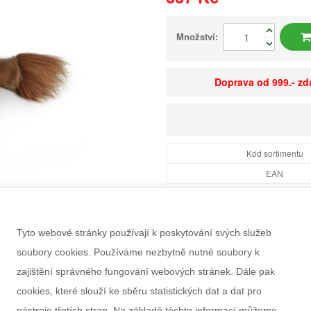
Množství:
Doprava od 999.- z
Kód sortimentu
EAN
Dostupnost
Balení
Tyto webové stránky používají k poskytování svých služeb
Minimální odběr
soubory cookies. Používáme nezbytně nutné soubory k
Rozměry balení Š×V
zajištění správného fungování webových stránek. Dále pak
Doporučený věk
cookies, které slouží ke sběru statistických dat a dat pro
Pohlaví
nástroje třetích stran. Na základě těchto informací můžeme