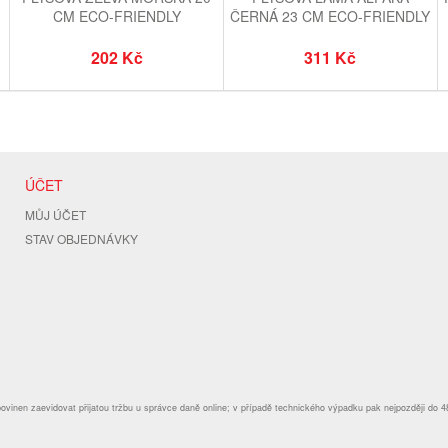
CM ECO-FRIENDLY
ČERNÁ 23 CM ECO-FRIENDLY
202 Kč
311 Kč
ÚČET
MŮJ ÚČET
STAV OBJEDNÁVKY
povinen zaevidovat přijatou tržbu u správce daně online; v případě technického výpadku pak nejpozději do 4