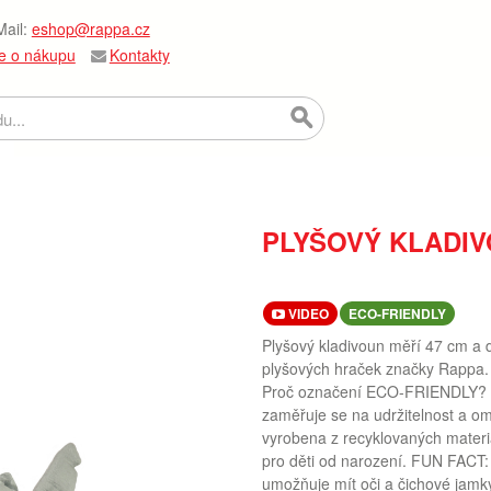
ail:
eshop@rappa.cz
e o nákupu
Kontakty
PLYŠOVÝ KLADIV
VIDEO
ECO-FRIENDLY
Plyšový kladivoun měří 47 cm a d
plyšových hraček značky Rappa. 
Proč označení ECO-FRIENDLY? Ra
zaměřuje se na udržitelnost a o
vyrobena z recyklovaných materi
pro děti od narození. FUN FACT: V
umožňuje mít oči a čichové jamk