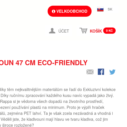
SK
VELKOOBCHOD
ÚČET
KOŠÍK
0 KČ
OUN 47 CM ECO-FRIENDLY
íky těm nejkvalitnějším materiálům se řadí do Exkluzivní kolekce
Díky ručnímu zpracování každého kusu navíc vypadá jako živý.
ppa si je vědoma všech dopadů na životního prostředí,
mezení používání plastů na minimum. Proto je výplň hraček
álů, zejména PET lahví. Ta je však zcela nezávadná a vhodná i
ěděli jste, že kladivouni mají hlavu ve tvaru kladiva, což jim
y široce rozložené?