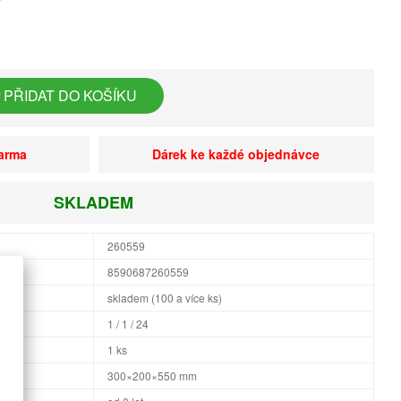
PŘIDAT DO KOŠÍKU
darma
Dárek ke každé objednávce
SKLADEM
260559
8590687260559
skladem (100 a více ks)
1 / 1 / 24
1 ks
×H
300×200×550 mm