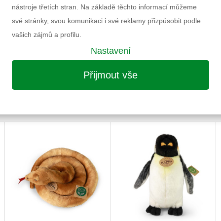
Doporučený věk
nástroje třetích stran. Na základě těchto informací můžeme
í
Pohlaví
své stránky, svou komunikaci i své reklamy přizpůsobit podle
Výrobce
vašich zájmů a profilu.
Záruka
Nastavení
Informace k výrobku
Přijmout vše
MOŽNÁ VÁS ZAUJME I NÁSLEDUJÍCÍ