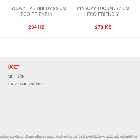
PLYŠOVÝ HAD HNĚDÝ 90 CM
PLYŠOVÝ TUČŇÁK 27 CM
ECO-FRIENDLY
ECO-FRIENDLY
234 Kč
273 Kč
ÚČET
MŮJ ÚČET
STAV OBJEDNÁVKY
povinen zaevidovat přijatou tržbu u správce daně online; v případě technického výpadku pak nejpozději do 4