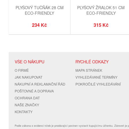
PLYŠOVÝ TUČŇÁK 28 CM
PLYŠOVÝ ŽRALOK 51 CM
ECO-FRIENDLY
ECO-FRIENDLY
234 Kč
315 Kč
VŠE O NÁKUPU
RYCHLÉ ODKAZY
O FIRMĚ
MAPA STRÁNEK
JAK NAKUPOVAT
VYHLEDÁVANÉ TERMÍNY
NÁKUPNÍ A REKLAMAČNÍ ŘÁD
POKROČILÉ VYHLEDÁVÁNÍ
POŠTOVNÉ A DOPRAVA
OCHRANA DAT
NAŠE ZNAČKY
KONTAKTY
Podle zákona o evidenci tržeb je prodávající povinen vystavit kupujícímu účtenku. Zároveň je 