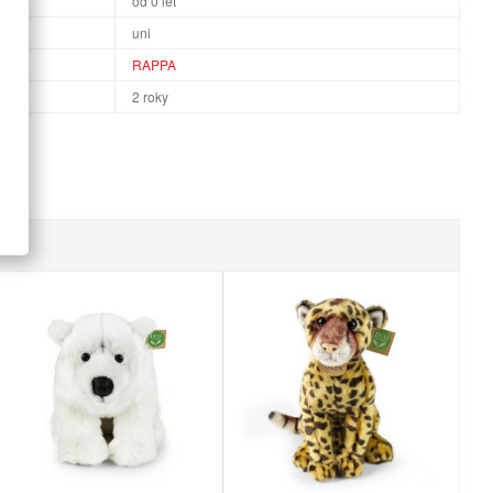
od 0 let
uni
RAPPA
2 roky