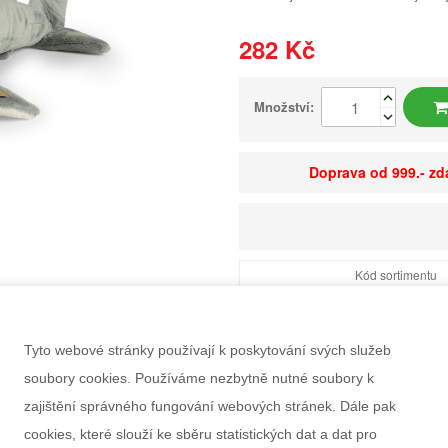
282 Kč
Množství:
Doprava od 999.- z
Kód sortimentu
EAN
Dostupnost
Tyto webové stránky používají k poskytování svých služeb
Balení
soubory cookies. Používáme nezbytně nutné soubory k
Minimální odběr
zajištění správného fungování webových stránek. Dále pak
Rozměry balení Š×V
cookies, které slouží ke sběru statistických dat a dat pro