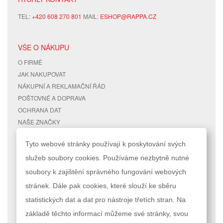
TEL:
+420 608 270 801
MAIL:
ESHOP@RAPPA.CZ
VŠE O NÁKUPU
O FIRMĚ
JAK NAKUPOVAT
NÁKUPNÍ A REKLAMAČNÍ ŘÁD
POŠTOVNÉ A DOPRAVA
OCHRANA DAT
NAŠE ZNAČKY
KONTAKTY
Tyto webové stránky používají k poskytování svých
služeb soubory cookies. Používáme nezbytně nutné
RYCHLÉ ODKAZY
ÚČET
soubory k zajištění správného fungování webových
MAPA STRÁNEK
MŮJ ÚČET
stránek. Dále pak cookies, které slouží ke sběru
VYHLEDÁVANÉ TERMÍNY
STAV OBJEDNÁVKY
POKROČILÉ VYHLEDÁVÁNÍ
statistických dat a dat pro nástroje třetích stran. Na
základě těchto informací můžeme své stránky, svou