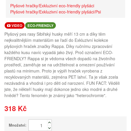
Plyšové hračky/Exkluzivní eco-friendly plyšáci
Plyšové hračky/Exkluzivní eco-friendly plyšáci/Psi
VIDEO
ECO-FRIENDLY
Plyšový pes rasy Sibiřský husky měří 13 cm a díky těm
nejkvalitnějším materiálům se řadí do Exkluzivní kolekce
plyšových hraček značky Rappa. Díky ručnímu zpracování
každého kusu navíc vypadá jako živý. Proč označení ECO-
FRIENDLY? Rappa si je vědoma všech dopadů na životního
prostředí, zaměřuje se na udržitelnost a omezení používání
plastů na minimum. Proto je výplň hraček vyrobena z
recyklovaných materiálů, zejména PET lahví. Ta je však zcela
nezávadná a vhodná i pro děti od narození. FUN FACT: Věděli
jste, že někteří husky mají dokonce jedno oko modré a druhé
hnědé? Tento fenomén je známý jako "heterochromie".
318 Kč
Množství: