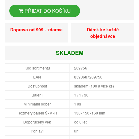
PŘIDAT DO KOŠÍKU
Doprava od 999.- zdarma
Dárek ke každé
objednávce
SKLADEM
Kód sortimentu
209756
EAN
8590687209756
Dostupnost
skladem (100 a více ks)
Balení
1 / 1 / 36
Minimální odběr
1 ks
Rozměry balení Š×V×H
130×150×160 mm
Doporučený věk
od 0 let
Pohlaví
uni