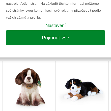
Doporučený věk
nástroje třetích stran. Na základě těchto informací můžeme
Pohlaví
své stránky, svou komunikaci i své reklamy přizpůsobit podle
Výrobce
vašich zájmů a profilu.
Záruka
Nastavení
Informace k výrobku
Přijmout vše
MOŽNÁ VÁS ZAUJME I NÁSLEDUJÍCÍ