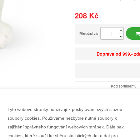
208 Kč
Množství:
Doprava od 999.- z
Kód sortimentu
EAN
Dostupnost
Tyto webové stránky používají k poskytování svých služeb
Balení
soubory cookies. Používáme nezbytně nutné soubory k
Minimální odběr
zajištění správného fungování webových stránek. Dále pak
Rozměry balení Š×V
cookies, které slouží ke sběru statistických dat a dat pro