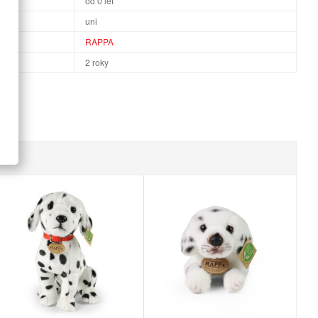
od 0 let
uni
RAPPA
2 roky