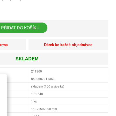
PŘIDAT DO KOŠÍKU
darma
Dárek ke každé objednávce
SKLADEM
211360
8590687211360
skladem (100 a více ks)
1 / 1 / 48
1 ks
×H
110×150×200 mm