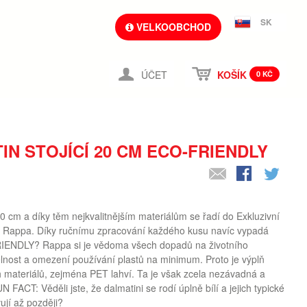
SK
VELKOOBCHOD
ÚČET
KOŠÍK
0 KČ
IN STOJÍCÍ 20 CM ECO-FRIENDLY
0 cm a díky těm nejkvalitnějším materiálům se řadí do Exkluzivní
y Rappa. Díky ručnímu zpracování každého kusu navíc vypadá
RIENDLY? Rappa si je vědoma všech dopadů na životního
elnost a omezení používání plastů na minimum. Proto je výplň
 materiálů, zejména PET lahví. Ta je však zcela nezávadná a
 FACT: Věděli jste, že dalmatini se rodí úplně bílí a jejich typické
ují až později?