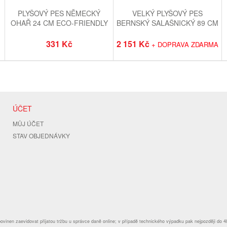
PLYŠOVÝ PES NĚMECKÝ
VELKÝ PLYŠOVÝ PES
OHAŘ 24 CM ECO-FRIENDLY
BERNSKÝ SALAŠNICKÝ 89 CM
ECO-FRIENDLY
331 Kč
2 151 Kč
+ DOPRAVA ZDARMA
ÚČET
MŮJ ÚČET
STAV OBJEDNÁVKY
povinen zaevidovat přijatou tržbu u správce daně online; v případě technického výpadku pak nejpozději do 4