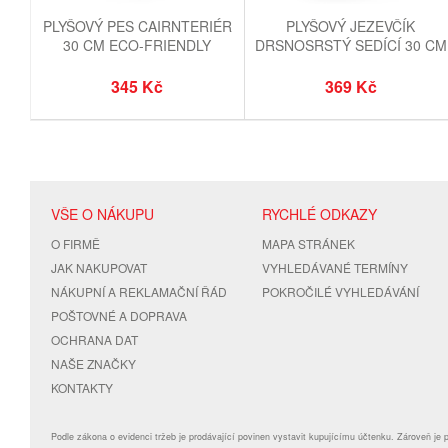
PLYŠOVÝ PES CAIRNTERIÉR
PLYŠOVÝ JEZEVČÍK
30 CM ECO-FRIENDLY
DRSNOSRSTÝ SEDÍCÍ 30 CM
ECO-FRIENDLY
345 Kč
369 Kč
VŠE O NÁKUPU
RYCHLÉ ODKAZY
O FIRMĚ
MAPA STRÁNEK
JAK NAKUPOVAT
VYHLEDÁVANÉ TERMÍNY
NÁKUPNÍ A REKLAMAČNÍ ŘÁD
POKROČILÉ VYHLEDÁVÁNÍ
POŠTOVNÉ A DOPRAVA
OCHRANA DAT
NAŠE ZNAČKY
KONTAKTY
Podle zákona o evidenci tržeb je prodávající povinen vystavit kupujícímu účtenku. Zároveň je 