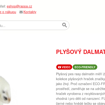
ail:
eshop@rappa.cz
e o nákupu
Kontakty
PLYŠOVÝ DALMAT
VIDEO
ECO-FRIENDLY
Plyšový pes rasy dalmatin měří 2
kolekce plyšových hraček značk
jako živý. Proč označení ECO-F
prostředí, zaměřuje se na udržit
hraček vyrobena z recyklovaných
vhodná i pro děti od narození. FUN
černé nebo hnědé tečky se objev