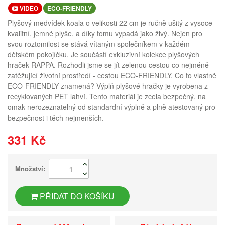
VIDEO
ECO-FRIENDLY
Plyšový medvídek koala o velikosti 22 cm je ručně ušitý z vysoce
kvalitní, jemné plyše, a díky tomu vypadá jako živý. Nejen pro
svou roztomilost se stává vítaným společníkem v každém
dětském pokojíčku. Je součástí exkluzivní kolekce plyšových
hraček RAPPA. Rozhodli jsme se jít zelenou cestou co nejméně
zatěžující životní prostředí - cestou ECO-FRIENDLY. Co to vlastně
ECO-FRIENDLY znamená? Výplň plyšové hračky je vyrobena z
recyklovaných PET lahví. Tento materiál je zcela bezpečný, na
omak nerozeznatelný od standardní výplně a plně atestovaný pro
bezpečnost i těch nejmenších.
331 Kč
Množství:
PŘIDAT DO KOŠÍKU