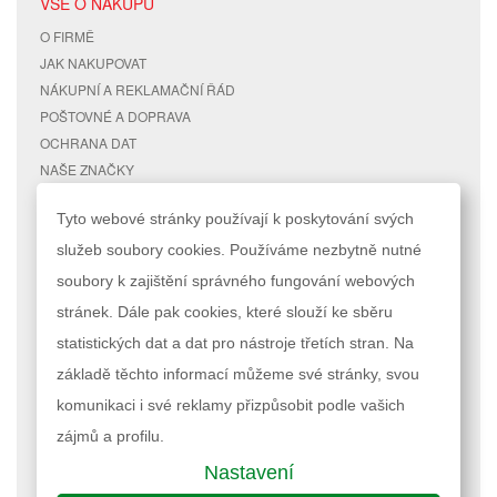
VŠE O NÁKUPU
O FIRMĚ
JAK NAKUPOVAT
NÁKUPNÍ A REKLAMAČNÍ ŘÁD
POŠTOVNÉ A DOPRAVA
OCHRANA DAT
NAŠE ZNAČKY
KONTAKTY
Tyto webové stránky používají k poskytování svých
služeb soubory cookies. Používáme nezbytně nutné
RYCHLÉ ODKAZY
ÚČET
soubory k zajištění správného fungování webových
MAPA STRÁNEK
MŮJ ÚČET
stránek. Dále pak cookies, které slouží ke sběru
VYHLEDÁVANÉ TERMÍNY
STAV OBJEDNÁVKY
POKROČILÉ VYHLEDÁVÁNÍ
statistických dat a dat pro nástroje třetích stran. Na
základě těchto informací můžeme své stránky, svou
Podle zákona o evidenci tržeb je prodávající povinen vystavit kupujícímu
komunikaci i své reklamy přizpůsobit podle vašich
účtenku. Zároveň je povinen zaevidovat přijatou tržbu u správce daně
online; v případě technického výpadku pak nejpozději do 48 hodin.
zájmů a profilu.
Nastavení