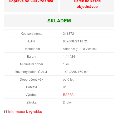
Doprava od 999.- zdarma
Dárek ke každé
objednávce
SKLADEM
Kód sortimentu
211872
EAN
8590687211872
Dostupnost
skladem (100 a více ks)
Balení
1 / 1 / 24
Minimální odběr
1 ks
Rozměry balení Š×V×H
140×220×160 mm
Doporučený věk
od 0 let
Pohlaví
uni
Výrobce
RAPPA
Záruka
2 roky
Informace k výrobku