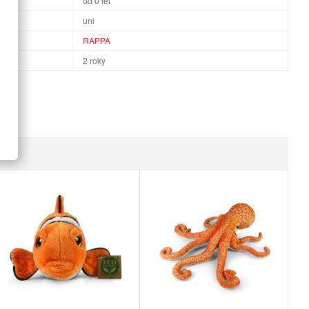
od 0 let
uni
RAPPA
2 roky