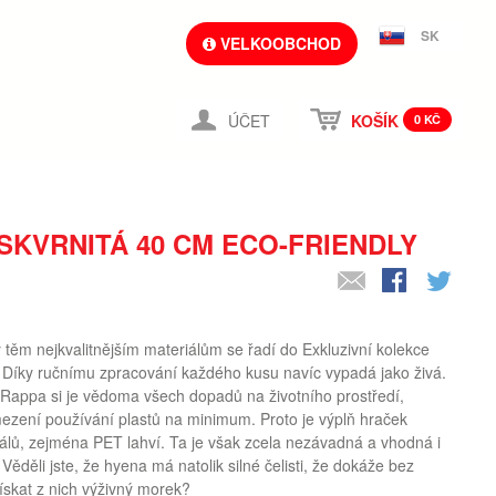
SK
VELKOOBCHOD
ÚČET
KOŠÍK
0 KČ
SKVRNITÁ 40 CM ECO-FRIENDLY
těm nejkvalitnějším materiálům se řadí do Exkluzivní kolekce
Díky ručnímu zpracování každého kusu navíc vypadá jako živá.
ppa si je vědoma všech dopadů na životního prostředí,
mezení používání plastů na minimum. Proto je výplň hraček
álů, zejména PET lahví. Ta je však zcela nezávadná a vhodná i
ěděli jste, že hyena má natolik silné čelisti, že dokáže bez
získat z nich výživný morek?