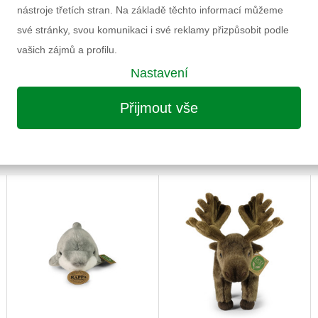
Doporučený věk
nástroje třetích stran. Na základě těchto informací můžeme
í
Pohlaví
své stránky, svou komunikaci i své reklamy přizpůsobit podle
Výrobce
vašich zájmů a profilu.
Záruka
Nastavení
Informace k výrobku
Přijmout vše
MOŽNÁ VÁS ZAUJME I NÁSLEDUJÍCÍ