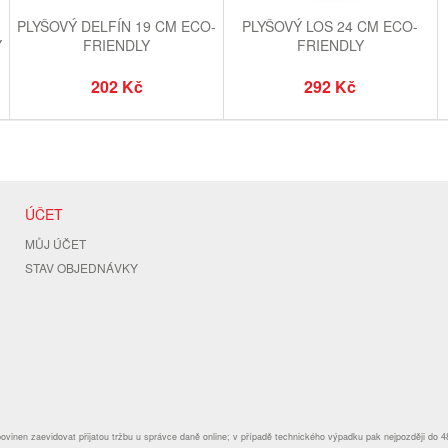
PLYŠOVÝ DELFÍN 19 CM ECO-
PLYŠOVÝ LOS 24 CM ECO-
Y
FRIENDLY
FRIENDLY
202 Kč
292 Kč
ÚČET
MŮJ ÚČET
STAV OBJEDNÁVKY
povinen zaevidovat přijatou tržbu u správce daně online; v případě technického výpadku pak nejpozději do 4