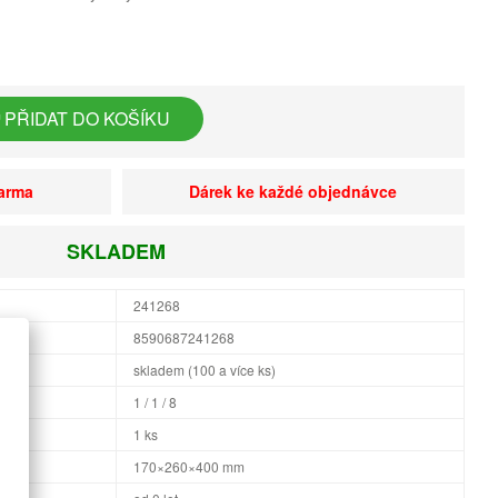
PŘIDAT DO KOŠÍKU
darma
Dárek ke každé objednávce
SKLADEM
241268
8590687241268
skladem (100 a více ks)
1 / 1 / 8
1 ks
×H
170×260×400 mm