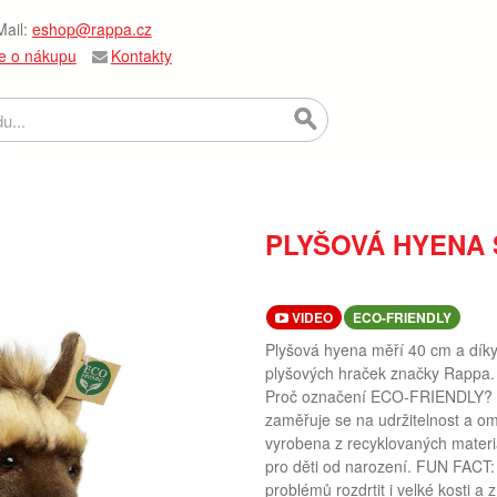
ail:
eshop@rappa.cz
e o nákupu
Kontakty
PLYŠOVÁ HYENA 
VIDEO
ECO-FRIENDLY
Plyšová hyena měří 40 cm a díky 
plyšových hraček značky Rappa. 
Proč označení ECO-FRIENDLY? Ra
zaměřuje se na udržitelnost a o
vyrobena z recyklovaných materi
pro děti od narození. FUN FACT: V
problémů rozdrtit i velké kosti a 