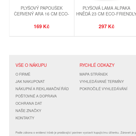
PLYŠOVÝ PAPOUŠEK
PLYŠOVÁ LAMA ALPAKA
ČERVENÝ ARA 16 CM ECO-
HNĚDÁ 23 CM ECO-FRIENDL
FRIENDLY
169 Kč
297 Kč
VŠE O NÁKUPU
RYCHLÉ ODKAZY
O FIRMĚ
MAPA STRÁNEK
JAK NAKUPOVAT
VYHLEDÁVANÉ TERMÍNY
NÁKUPNÍ A REKLAMAČNÍ ŘÁD
POKROČILÉ VYHLEDÁVÁNÍ
POŠTOVNÉ A DOPRAVA
OCHRANA DAT
NAŠE ZNAČKY
KONTAKTY
Podle zákona o evidenci tržeb je prodávající povinen vystavit kupujícímu účtenku. Zároveň je 