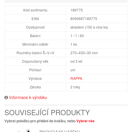
Kód sortimentu
189775
EAN
8590687189775
Dostupnost
skladem (100 a více ks)
Balení
1 / 1 / 60
Minimální odběr
1 ks
Rozměry balení Š×V×H
270×430×30 mm
Doporučený věk
od 3 let
Pohlaví
uni
Výrobce
RAPPA
Záruka
2 roky
Informace k výrobku
SOUVISEJÍCÍ PRODUKTY
Vybrat položku pro přidání do košíku, nebo
Vybrat vše
PAVOUCI 5 KS V SÁČKU