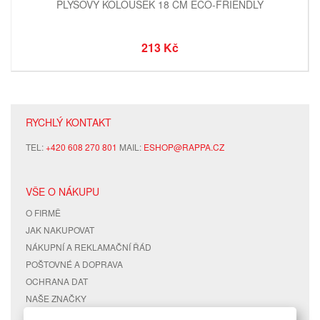
PLYŠOVÝ KOLOUŠEK 18 CM ECO-FRIENDLY
213 Kč
RYCHLÝ KONTAKT
TEL:
+420 608 270 801
MAIL:
ESHOP@RAPPA.CZ
VŠE O NÁKUPU
O FIRMĚ
JAK NAKUPOVAT
NÁKUPNÍ A REKLAMAČNÍ ŘÁD
POŠTOVNÉ A DOPRAVA
OCHRANA DAT
NAŠE ZNAČKY
KONTAKTY