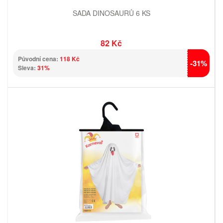
SADA DINOSAURŮ 6 KS
82 Kč
Původní cena:
118 Kč
-31%
Sleva:
31%