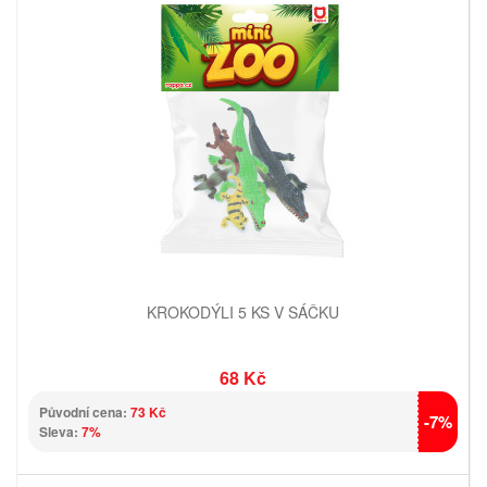
KROKODÝLI 5 KS V SÁČKU
68 Kč
Původní cena:
73 Kč
-7%
Sleva:
7%