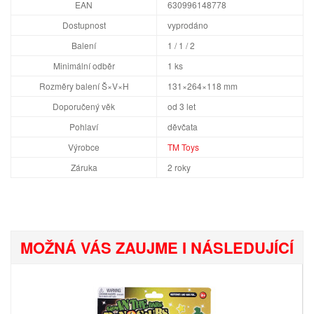
EAN
630996148778
Dostupnost
vyprodáno
Balení
1 / 1 / 2
Minimální odběr
1 ks
Rozměry balení Š×V×H
131×264×118 mm
Doporučený věk
od 3 let
Pohlaví
děvčata
Výrobce
TM Toys
Záruka
2 roky
MOŽNÁ VÁS ZAUJME I NÁSLEDUJÍCÍ