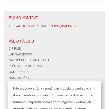
RYCHLÝ KONTAKT
TEL:
+420 608 270 801
MAIL:
ESHOP@RAPPA.CZ
VŠE O NÁKUPU
O FIRMĚ
JAK NAKUPOVAT
NÁKUPNÍ A REKLAMAČNÍ ŘÁD
POŠTOVNÉ A DOPRAVA
OCHRANA DAT
NAŠE ZNAČKY
KONTAKTY
Tyto webové stránky používají k poskytování svých
služeb soubory cookies. Používáme nezbytně nutné
RYCHLÉ ODKAZY
ÚČET
soubory k zajištění správného fungování webových
MAPA STRÁNEK
MŮJ ÚČET
stránek. Dále pak cookies, které slouží ke sběru