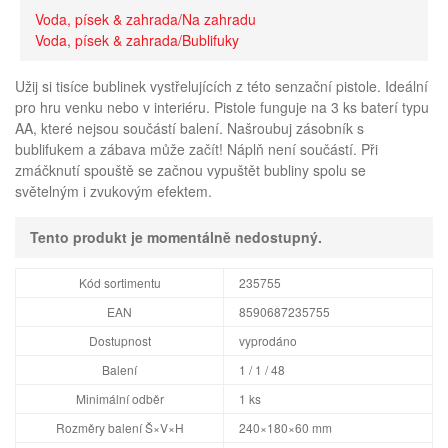
Voda, písek & zahrada/Na zahradu
Voda, písek & zahrada/Bublifuky
Užij si tisíce bublinek vystřelujících z této senzační pistole. Ideální
pro hru venku nebo v interiéru. Pistole funguje na 3 ks baterí typu
AA, které nejsou součástí balení. Našroubuj zásobník s
bublifukem a zábava může začít! Náplň není součástí. Při
zmáčknutí spouště se začnou vypuštět bubliny spolu se
světelným i zvukovým efektem.
Tento produkt je momentálně nedostupný.
Kód sortimentu
235755
EAN
8590687235755
Dostupnost
vyprodáno
Balení
1 / 1 / 48
Minimální odběr
1 ks
Rozměry balení Š×V×H
240×180×60 mm