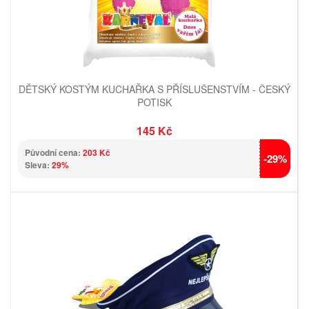
DĚTSKÝ KOSTÝM KUCHAŘKA S PŘÍSLUŠENSTVÍM - ČESKÝ
POTISK
145 Kč
Původní cena:
203 Kč
-29%
Sleva:
29%