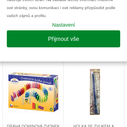
své stránky, svou komunikaci i své reklamy přizpůsobit podle
vašich zájmů a profilu.
Nastavení
Přijmout vše
MOŽNÁ VÁS ZAUJME I NÁSLEDUJÍCÍ
DRÁHA DOMINOVÁ ZVONEK
HŮLKA SE ZVUKEM A