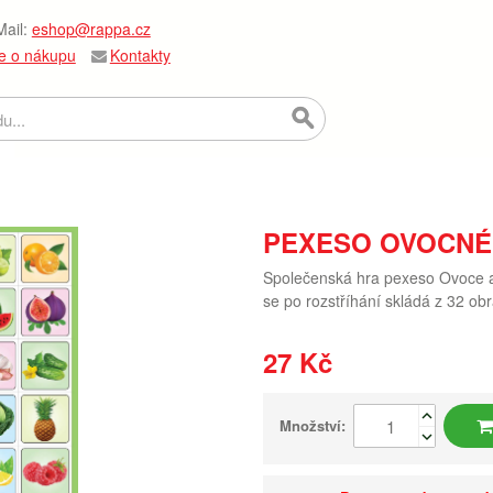
ail:
eshop@rappa.cz
e o nákupu
Kontakty
PEXESO OVOCNÉ 
Společenská hra pexeso Ovoce a Z
se po rozstříhání skládá z 32 ob
27 Kč
Množství: