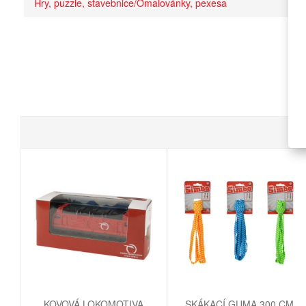
Hry, puzzle, stavebnice/Omalovánky, pexesa
KOVOVÁ LOKOMOTIVA
SKÁKACÍ GUMA 300 CM