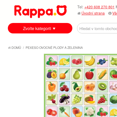
Tel:
+420 608 270 801
M
Úvodní strana
Vš
Zvolte kategorii
DOMŮ
/
PEXESO OVOCNÉ PLODY A ZELENINA