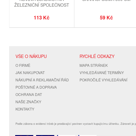
ŽELEZNIČNÍ SPOLEČNOST
SLOVENSKO 9 CM
113 Kč
59 Kč
VŠE O NÁKUPU
RYCHLÉ ODKAZY
O FIRMĚ
MAPA STRÁNEK
JAK NAKUPOVAT
VYHLEDÁVANÉ TERMÍNY
NÁKUPNÍ A REKLAMAČNÍ ŘÁD
POKROČILÉ VYHLEDÁVÁNÍ
POŠTOVNÉ A DOPRAVA
OCHRANA DAT
NAŠE ZNAČKY
KONTAKTY
Podle zákona o evidenci tržeb je prodávající povinen vystavit kupujícímu účtenku. Zároveň je 