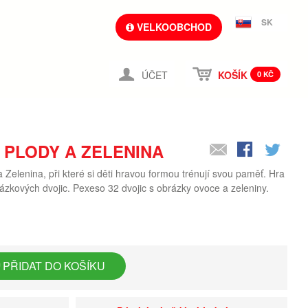
SK
VELKOOBCHOD
ÚČET
KOŠÍK
0 KČ
PLODY A ZELENINA
elenina, při které si děti hravou formou trénují svou paměť. Hra
rázkových dvojic. Pexeso 32 dvojic s obrázky ovoce a zeleniny.
PŘIDAT DO KOŠÍKU