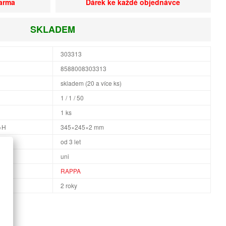
darma
Dárek ke každé objednávce
SKLADEM
303313
8588008303313
skladem (20 a více ks)
1 / 1 / 50
1 ks
×H
345×245×2 mm
od 3 let
uni
RAPPA
2 roky