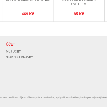
SVĚTLEM
ČARODĚJNICE/HALLOWEEN
469 Kč
85 Kč
ÚČET
MŮJ ÚČET
STAV OBJEDNÁVKY
povinen zaevidovat přijatou tržbu u správce daně online; v případě technického výpadku pak nejpozději do 4