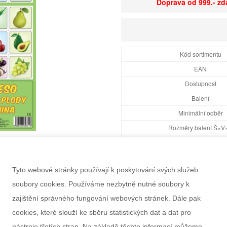
Doprava od 999.- z
Kód sortimentu
EAN
Dostupnost
Balení
Minimální odběr
Rozměry balení Š×V
Doporučený věk
Pohlaví
Tyto webové stránky používají k poskytování svých služeb
Výrobce
soubory cookies. Používáme nezbytně nutné soubory k
Záruka
zajištění správného fungování webových stránek. Dále pak
cookies, které slouží ke sběru statistických dat a dat pro
nástroje třetích stran. Na základě těchto informací můžeme