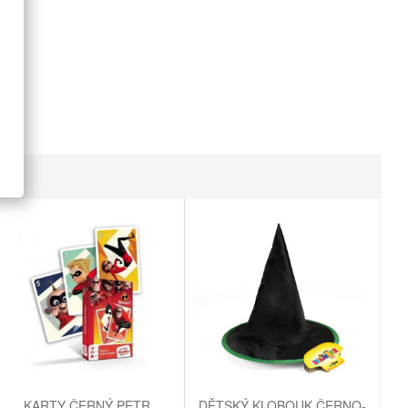
KARTY ČERNÝ PETR
DĚTSKÝ KLOBOUK ČERNO-