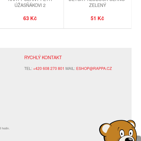
ÚŽASŇÁKOVI 2
ZELENÝ
ČARODĚJNICE/HALLOWEEN
63 Kč
51 Kč
RYCHLÝ KONTAKT
TEL:
+420 608 270 801
MAIL:
ESHOP@RAPPA.CZ
8 hodin.