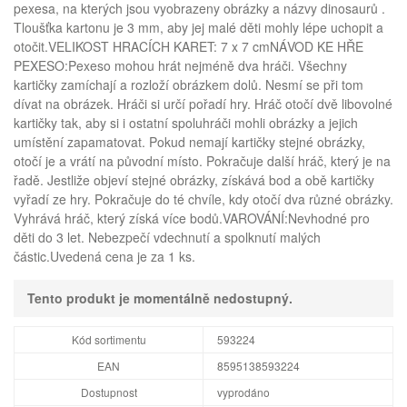
pexesa, na kterých jsou vyobrazeny obrázky a názvy dinosaurů .
Tloušťka kartonu je 3 mm, aby jej malé děti mohly lépe uchopit a
otočit.VELIKOST HRACÍCH KARET: 7 x 7 cmNÁVOD KE HŘE
PEXESO:Pexeso mohou hrát nejméně dva hráči. Všechny
kartičky zamíchají a rozloží obrázkem dolů. Nesmí se při tom
dívat na obrázek. Hráči si určí pořadí hry. Hráč otočí dvě libovolné
kartičky tak, aby si i ostatní spoluhráči mohli obrázky a jejich
umístění zapamatovat. Pokud nemají kartičky stejné obrázky,
otočí je a vrátí na původní místo. Pokračuje další hráč, který je na
řadě. Jestliže objeví stejné obrázky, získává bod a obě kartičky
vyřadí ze hry. Pokračuje do té chvíle, kdy otočí dva různé obrázky.
Vyhrává hráč, který získá více bodů.VAROVÁNÍ:Nevhodné pro
děti do 3 let. Nebezpečí vdechnutí a spolknutí malých
částic.Uvedená cena je za 1 ks.
Tento produkt je momentálně nedostupný.
Kód sortimentu
593224
EAN
8595138593224
Dostupnost
vyprodáno