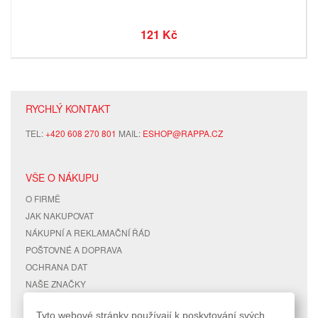
121 Kč
RYCHLÝ KONTAKT
TEL:
+420 608 270 801
MAIL:
ESHOP@RAPPA.CZ
VŠE O NÁKUPU
O FIRMĚ
JAK NAKUPOVAT
NÁKUPNÍ A REKLAMAČNÍ ŘÁD
POŠTOVNÉ A DOPRAVA
OCHRANA DAT
NAŠE ZNAČKY
KONTAKTY
Tyto webové stránky používají k poskytování svých