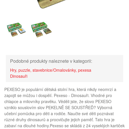
Podobné produkty naleznete v kategorii:
Hry, puzzle, stavebnice/Omalovánky, pexesa
Dinosauři
PEXESO je populární dětská stolní hra, která nikdy neomrzí a
zapojit se můžou i dospělí. Pexeso - Dinosauři. Vhodné pro
chlapce a milovníky pravěku. Věděli jste, že slovo PEXESO
vzniklo souslovím slov PEKELNĚ SE SOUSTŘEĎ? Výborná
učební pomůcka pro děti a rodiče. Naučte své děti poznávat
různé druhy dinosaurů a procvičujte jejich paměť. Tato hra je
zabaví na dlouhé hodiny.Pexeso se skládá z 24 vyseklých kartiček