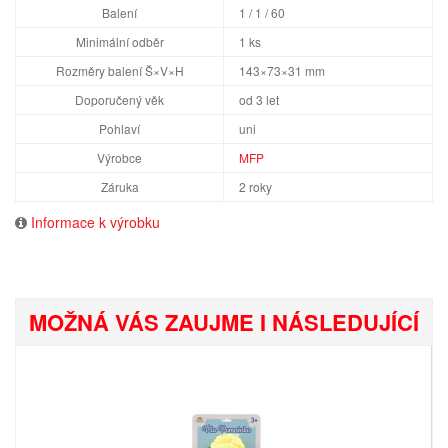
Balení
1 / 1 / 60
Minimální odběr
1 ks
Rozměry balení Š×V×H
143×73×31 mm
Doporučený věk
od 3 let
Pohlaví
uni
Výrobce
MFP
Záruka
2 roky
Informace k výrobku
MOŽNÁ VÁS ZAUJME I NÁSLEDUJÍCÍ