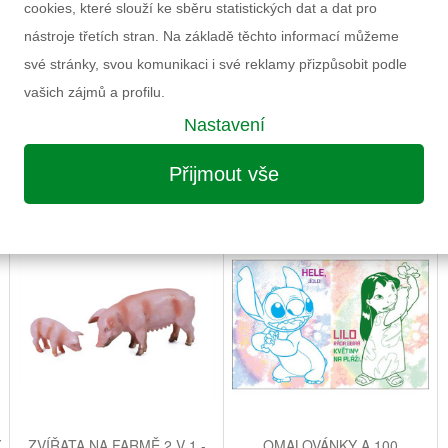
cookies, které slouží ke sběru statistických dat a dat pro
nástroje třetích stran. Na základě těchto informací můžeme
své stránky, svou komunikaci i své reklamy přizpůsobit podle
vašich zájmů a profilu.
Nastavení
Přijmout vše
MOŽNÁ VÁS ZAUJME I NÁSLEDUJÍCÍ
Y
ZVÍŘATA NA FARMĚ 2 V 1 -
OMALOVÁNKY A 100