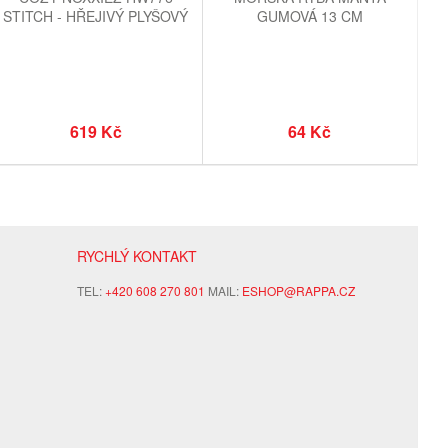
STITCH - HŘEJIVÝ PLYŠOVÝ
GUMOVÁ 13 CM
POLŠTÁŘ 3 V 1
619 Kč
64 Kč
RYCHLÝ KONTAKT
TEL:
+420 608 270 801
MAIL:
ESHOP@RAPPA.CZ