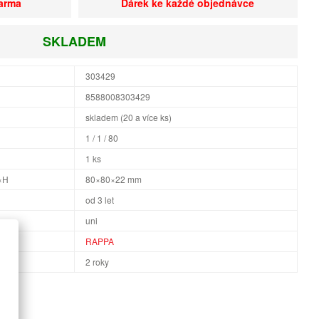
darma
Dárek ke každé objednávce
SKLADEM
303429
8588008303429
skladem (20 a více ks)
1 / 1 / 80
1 ks
×H
80×80×22 mm
od 3 let
uni
RAPPA
2 roky