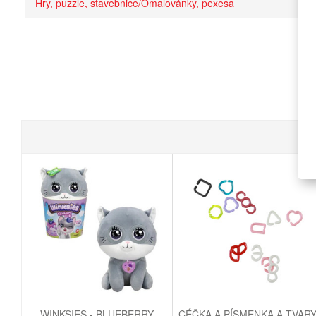
Hry, puzzle, stavebnice/Omalovánky, pexesa
WINKSIES - BLUEBERRY
CÉČKA A PÍSMENKA A TVAR