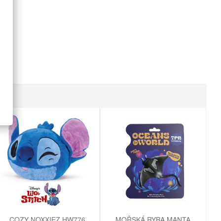
COZY NOXXIEZ HW776
MOŘSKÁ RYBA MANTA