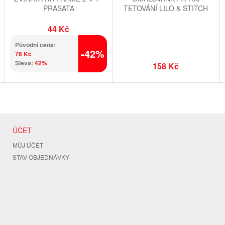
PRASATA
TETOVÁNÍ LILO & STITCH
44 Kč
Původní cena:
-42%
76 Kč
Sleva:
42%
158 Kč
ÚČET
MŮJ ÚČET
STAV OBJEDNÁVKY