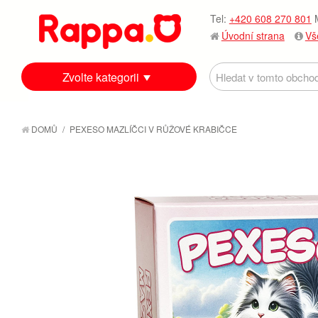
Tel:
+420 608 270 801
M
Úvodní strana
Vš
Zvolte kategorii
DOMŮ
/
PEXESO MAZLÍČCI V RŮŽOVÉ KRABIČCE