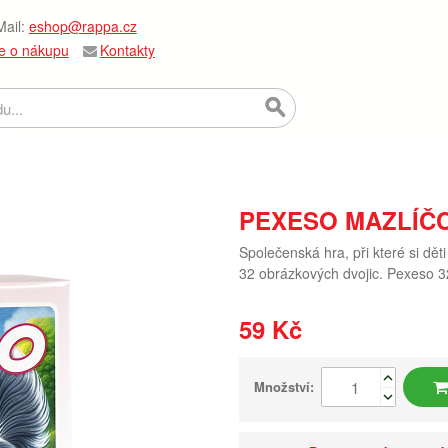
ail:
eshop@rappa.cz
e o nákupu
Kontakty
PEXESO MAZLÍČC
Společenská hra, při které si dět
32 obrázkových dvojic. Pexeso 32
59 Kč
Množství: