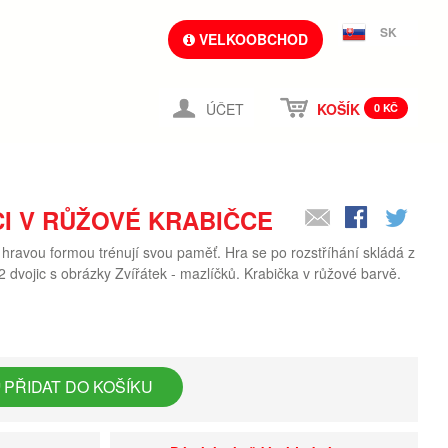
SK
VELKOOBCHOD
ÚČET
KOŠÍK
0 KČ
I V RŮŽOVÉ KRABIČCE
i hravou formou trénují svou paměť. Hra se po rozstříhání skládá z
 dvojic s obrázky Zvířátek - mazlíčků. Krabička v růžové barvě.
PŘIDAT DO KOŠÍKU