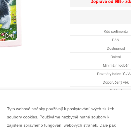
Doprava od 999.- z
Kód sortimentu
EAN
Dostupnost
Balení
Minimální odběr
Rozměry balení Š×V
Doporučený věk
Pohlaví
Výrobce
Záruka
Tyto webové stránky používají k poskytování svých služeb
soubory cookies. Používáme nezbytně nutné soubory k
zajištění správného fungování webových stránek. Dále pak