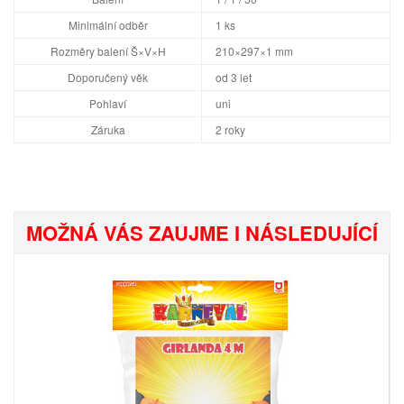
Minimální odběr
1 ks
Rozměry balení Š×V×H
210×297×1 mm
Doporučený věk
od 3 let
Pohlaví
uni
Záruka
2 roky
MOŽNÁ VÁS ZAUJME I NÁSLEDUJÍCÍ