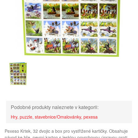
Podobné produkty naleznete v kategorii:
Hry, puzzle, stavebnice/Omalovánky, pexesa
Pexeso Krtek, 32 dvojic a box pro vystřižené kartičky. Obsahuje
návod ke hře, pevný karton s lesklou povrchovou úpravou proti