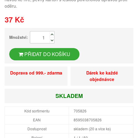
oděru.
37 Kč
Množství:
PŘIDAT DO KOŠÍKU
Doprava od 999.- zdarma
Dárek ke každé
objednávce
SKLADEM
Kód sortimentu
705826
EAN
8595038705826
Dostupnost
skladem (20 a více ks)
Balení
1 / 1 / 50