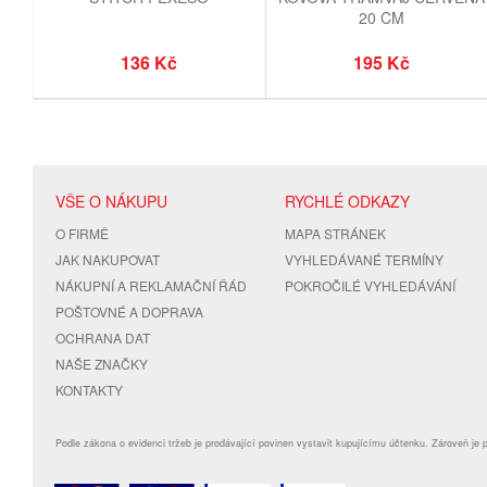
20 CM
136 Kč
195 Kč
VŠE O NÁKUPU
RYCHLÉ ODKAZY
O FIRMĚ
MAPA STRÁNEK
JAK NAKUPOVAT
VYHLEDÁVANÉ TERMÍNY
NÁKUPNÍ A REKLAMAČNÍ ŘÁD
POKROČILÉ VYHLEDÁVÁNÍ
POŠTOVNÉ A DOPRAVA
OCHRANA DAT
NAŠE ZNAČKY
KONTAKTY
Podle zákona o evidenci tržeb je prodávající povinen vystavit kupujícímu účtenku. Zároveň je 