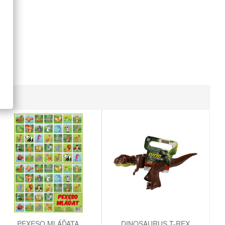
PEXESO MLÁĎATA
DINOSAURUS T-REX