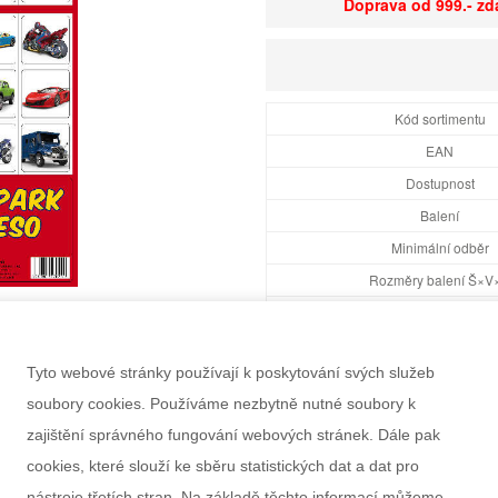
Doprava od 999.- z
Kód sortimentu
EAN
Dostupnost
Balení
Minimální odběr
Rozměry balení Š×V
Doporučený věk
Pohlaví
Tyto webové stránky používají k poskytování svých služeb
Výrobce
soubory cookies. Používáme nezbytně nutné soubory k
Záruka
zajištění správného fungování webových stránek. Dále pak
cookies, které slouží ke sběru statistických dat a dat pro
nástroje třetích stran. Na základě těchto informací můžeme