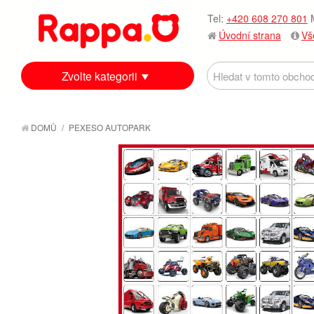
Tel:
+420 608 270 801
M
Úvodní strana
Vš
Zvolte kategorii
DOMŮ
/
PEXESO AUTOPARK