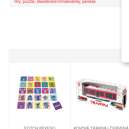
Hry, puzzle, stavebnice/Omalovánky, pexesa
STITCH PEXESO
KOVOVÁ TRAMVAJ ČERVENÁ