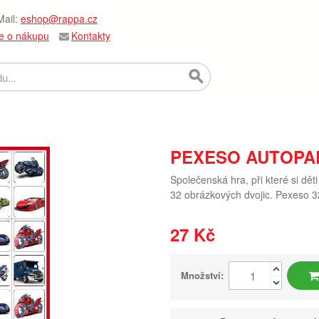
ail:
eshop@rappa.cz
e o nákupu
Kontakty
PEXESO AUTOPA
Společenská hra, při které si dět
32 obrázkových dvojic. Pexeso 32
27 Kč
Množství: