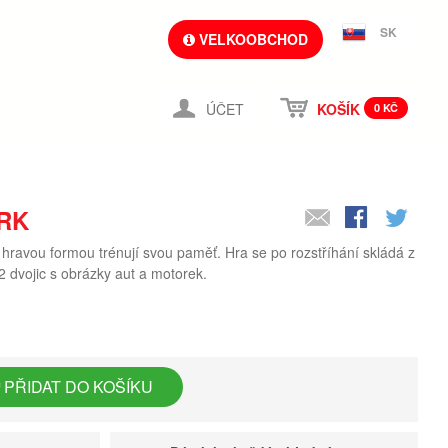
SK
VELKOOBCHOD
ÚČET
KOŠÍK
0 KČ
RK
i hravou formou trénují svou paměť. Hra se po rozstříhání skládá z
 dvojic s obrázky aut a motorek.
PŘIDAT DO KOŠÍKU