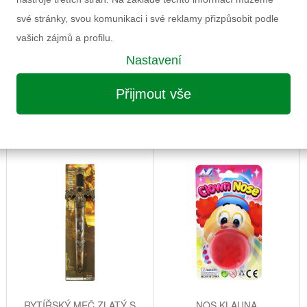
své stránky, svou komunikaci i své reklamy přizpůsobit podle
vašich zájmů a profilu.
Nastavení
Přijmout vše
MOŽNÁ VÁS ZAUJME I NÁSLEDUJÍCÍ
RYTÍŘSKÝ MEČ ZLATÝ S
NOS KLAUNA