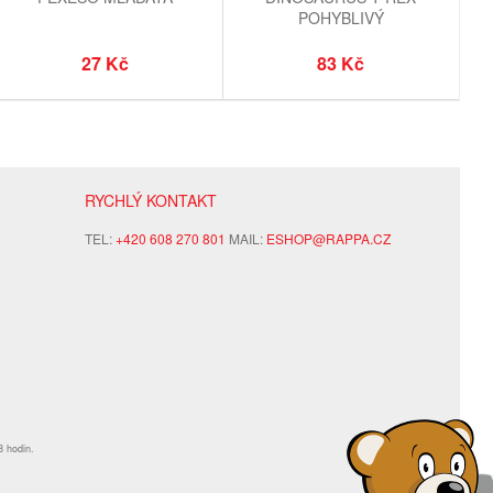
POHYBLIVÝ
27 Kč
83 Kč
RYCHLÝ KONTAKT
TEL:
+420 608 270 801
MAIL:
ESHOP@RAPPA.CZ
8 hodin.