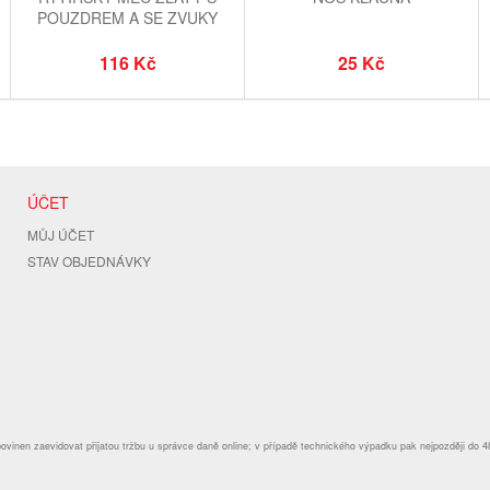
POUZDREM A SE ZVUKY
116 Kč
25 Kč
ÚČET
MŮJ ÚČET
STAV OBJEDNÁVKY
povinen zaevidovat přijatou tržbu u správce daně online; v případě technického výpadku pak nejpozději do 4