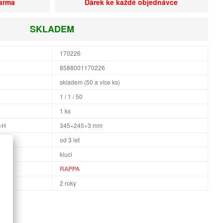
darma
Dárek ke každé objednávce
SKLADEM
170226
8588001170226
skladem (50 a více ks)
1 / 1 / 50
1 ks
×H
345×245×3 mm
od 3 let
kluci
RAPPA
2 roky