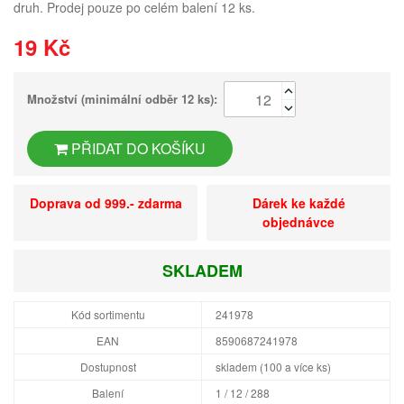
druh. Prodej pouze po celém balení 12 ks.
19 Kč
Množství (minimální odběr 12 ks):
PŘIDAT DO KOŠÍKU
Doprava od 999.- zdarma
Dárek ke každé
objednávce
SKLADEM
Kód sortimentu
241978
EAN
8590687241978
Dostupnost
skladem (100 a více ks)
Balení
1 / 12 / 288