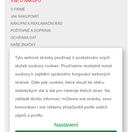
VŠE O NÁKUPU
O FIRMĚ
JAK NAKUPOVAT
NÁKUPNÍ A REKLAMAČNÍ ŘÁD
POŠTOVNÉ A DOPRAVA
OCHRANA DAT
NAŠE ZNAČKY
KONTAKTY
Tyto webové stránky používají k poskytování svých
služeb soubory cookies. Používáme nezbytně nutné
RYCHLÉ ODKAZY
ÚČET
soubory k zajištění správného fungování webových
MAPA STRÁNEK
MŮJ ÚČET
stránek. Dále pak cookies, které slouží ke sběru
VYHLEDÁVANÉ TERMÍNY
STAV OBJEDNÁVKY
POKROČILÉ VYHLEDÁVÁNÍ
statistických dat a dat pro nástroje třetích stran. Na
základě těchto informací můžeme své stránky, svou
Podle zákona o evidenci tržeb je prodávající povinen vystavit kupujícímu
komunikaci i své reklamy přizpůsobit podle vašich
účtenku. Zároveň je povinen zaevidovat přijatou tržbu u správce daně
online; v případě technického výpadku pak nejpozději do 48 hodin.
zájmů a profilu.
Nastavení
Nastavení cookies
| © 2023 RAPPA.cz