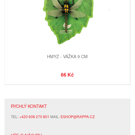
HMYZ - VÁŽKA 9 CM
66 Kč
RYCHLÝ KONTAKT
TEL:
+420 608 270 801
MAIL:
ESHOP@RAPPA.CZ