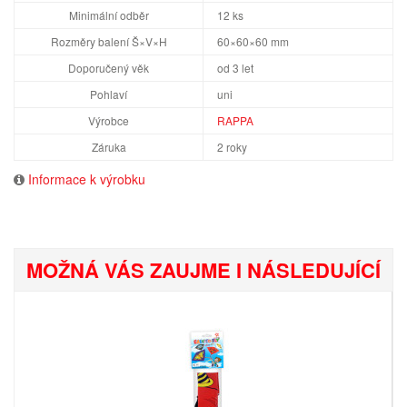
Minimální odběr
12 ks
Rozměry balení Š×V×H
60×60×60 mm
Doporučený věk
od 3 let
Pohlaví
uni
Výrobce
RAPPA
Záruka
2 roky
Informace k výrobku
MOŽNÁ VÁS ZAUJME I NÁSLEDUJÍCÍ