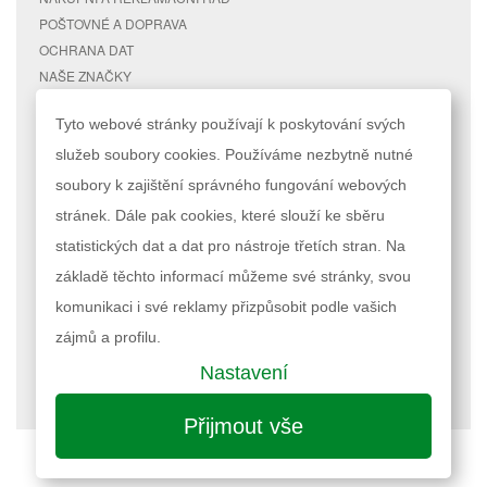
POŠTOVNÉ A DOPRAVA
OCHRANA DAT
NAŠE ZNAČKY
KONTAKTY
Tyto webové stránky používají k poskytování svých
služeb soubory cookies. Používáme nezbytně nutné
RYCHLÉ ODKAZY
ÚČET
soubory k zajištění správného fungování webových
MAPA STRÁNEK
MŮJ ÚČET
stránek. Dále pak cookies, které slouží ke sběru
VYHLEDÁVANÉ TERMÍNY
STAV OBJEDNÁVKY
POKROČILÉ VYHLEDÁVÁNÍ
statistických dat a dat pro nástroje třetích stran. Na
základě těchto informací můžeme své stránky, svou
Podle zákona o evidenci tržeb je prodávající povinen vystavit kupujícímu
komunikaci i své reklamy přizpůsobit podle vašich
účtenku. Zároveň je povinen zaevidovat přijatou tržbu u správce daně
online; v případě technického výpadku pak nejpozději do 48 hodin.
zájmů a profilu.
Nastavení
Nastavení cookies
| © 2023 RAPPA.cz
Přijmout vše