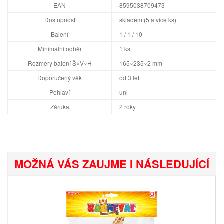
EAN
8595038709473
Dostupnost
skladem (5 a více ks)
Balení
1 / 1 / 10
Minimální odběr
1 ks
Rozměry balení Š×V×H
165×235×2 mm
Doporučený věk
od 3 let
Pohlaví
uni
Záruka
2 roky
MOŽNÁ VÁS ZAUJME I NÁSLEDUJÍCÍ