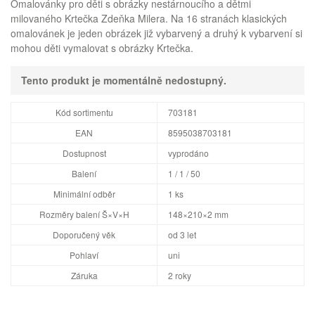
Omalovánky pro děti s obrázky nestárnoucího a dětmi
milovaného Krtečka Zdeňka Milera. Na 16 stranách klasických
omalovánek je jeden obrázek již vybarvený a druhý k vybarvení si
mohou děti vymalovat s obrázky Krtečka.
Tento produkt je momentálně nedostupný.
Kód sortimentu
703181
EAN
8595038703181
Dostupnost
vyprodáno
Balení
1 / 1 / 50
Minimální odběr
1 ks
Rozměry balení Š×V×H
148×210×2 mm
Doporučený věk
od 3 let
Pohlaví
uni
Záruka
2 roky