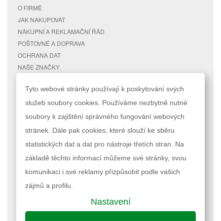
O FIRMĚ
JAK NAKUPOVAT
NÁKUPNÍ A REKLAMAČNÍ ŘÁD
POŠTOVNÉ A DOPRAVA
OCHRANA DAT
NAŠE ZNAČKY
KONTAKTY
Tyto webové stránky používají k poskytování svých
služeb soubory cookies. Používáme nezbytně nutné
RYCHLÉ ODKAZY
ÚČET
soubory k zajištění správného fungování webových
MAPA STRÁNEK
MŮJ ÚČET
stránek. Dále pak cookies, které slouží ke sběru
VYHLEDÁVANÉ TERMÍNY
STAV OBJEDNÁVKY
POKROČILÉ VYHLEDÁVÁNÍ
statistických dat a dat pro nástroje třetích stran. Na
základě těchto informací můžeme své stránky, svou
Podle zákona o evidenci tržeb je prodávající povinen vystavit kupujícímu
komunikaci i své reklamy přizpůsobit podle vašich
účtenku. Zároveň je povinen zaevidovat přijatou tržbu u správce daně
online; v případě technického výpadku pak nejpozději do 48 hodin.
zájmů a profilu.
Nastavení
Nastavení cookies
| © 2023 RAPPA.cz