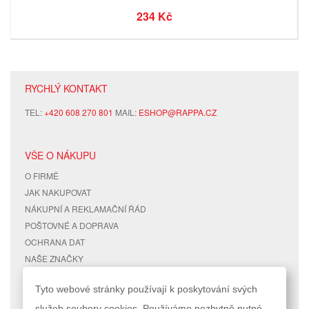
234 Kč
RYCHLÝ KONTAKT
TEL:
+420 608 270 801
MAIL:
ESHOP@RAPPA.CZ
VŠE O NÁKUPU
O FIRMĚ
JAK NAKUPOVAT
NÁKUPNÍ A REKLAMAČNÍ ŘÁD
POŠTOVNÉ A DOPRAVA
OCHRANA DAT
NAŠE ZNAČKY
KONTAKTY
Tyto webové stránky používají k poskytování svých
služeb soubory cookies. Používáme nezbytně nutné