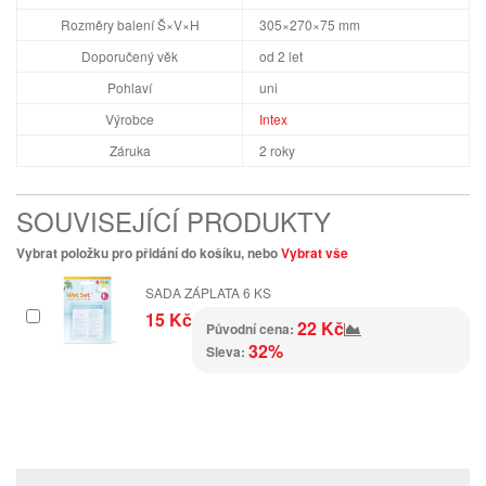
Rozměry balení Š×V×H
305×270×75 mm
Doporučený věk
od 2 let
Pohlaví
uni
Výrobce
Intex
Záruka
2 roky
SOUVISEJÍCÍ PRODUKTY
Vybrat položku pro přidání do košíku, nebo
Vybrat vše
SADA ZÁPLATA 6 KS
15 Kč
22 Kč
Původní cena:
32%
Sleva: