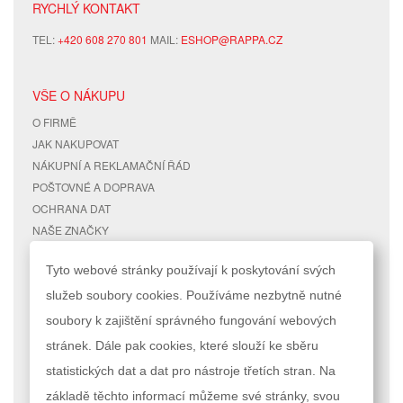
RYCHLÝ KONTAKT
TEL:
+420 608 270 801
MAIL:
ESHOP@RAPPA.CZ
VŠE O NÁKUPU
O FIRMĚ
JAK NAKUPOVAT
NÁKUPNÍ A REKLAMAČNÍ ŘÁD
POŠTOVNÉ A DOPRAVA
OCHRANA DAT
NAŠE ZNAČKY
KONTAKTY
Tyto webové stránky používají k poskytování svých
služeb soubory cookies. Používáme nezbytně nutné
RYCHLÉ ODKAZY
ÚČET
soubory k zajištění správného fungování webových
MAPA STRÁNEK
MŮJ ÚČET
stránek. Dále pak cookies, které slouží ke sběru
VYHLEDÁVANÉ TERMÍNY
STAV OBJEDNÁVKY
POKROČILÉ VYHLEDÁVÁNÍ
statistických dat a dat pro nástroje třetích stran. Na
základě těchto informací můžeme své stránky, svou