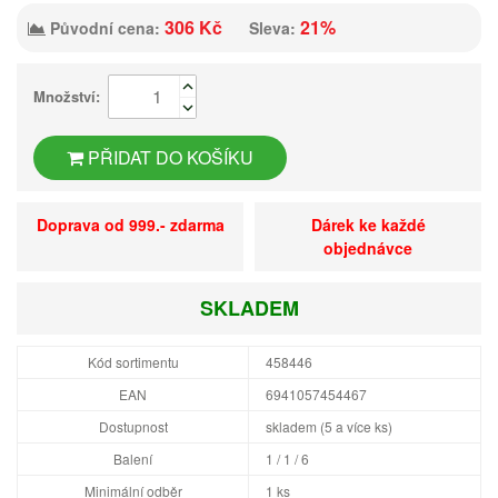
306 Kč
21%
Původní cena:
Sleva:
Množství:
PŘIDAT DO KOŠÍKU
Doprava od 999.- zdarma
Dárek ke každé
objednávce
SKLADEM
Kód sortimentu
458446
EAN
6941057454467
Dostupnost
skladem (5 a více ks)
Balení
1 / 1 / 6
Minimální odběr
1 ks