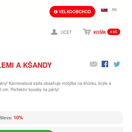
SK
VELKOOBCHOD
ÚČET
KOŠÍK
0 KČ
EMI A KŠANDY
gány! Karnevalová sada obsahuje motýlka na šňůrku, brýle a
0 cm. Perfektní kousky na párty!
10%
Sleva: