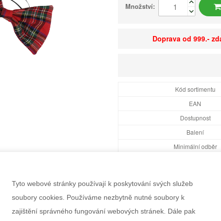
Množství:
Doprava od 999.- z
Kód sortimentu
EAN
Dostupnost
Balení
Minimální odběr
Rozměry balení Š×V
Doporučený věk
Tyto webové stránky používají k poskytování svých služeb
Pohlaví
soubory cookies. Používáme nezbytně nutné soubory k
Výrobce
zajištění správného fungování webových stránek. Dále pak
Záruka