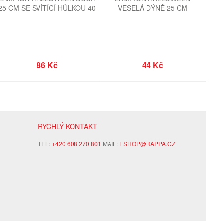
25 CM SE SVÍTÍCÍ HŮLKOU 40
VESELÁ DÝNĚ 25 CM
CM
86 Kč
44 Kč
RYCHLÝ KONTAKT
TEL:
+420 608 270 801
MAIL:
ESHOP@RAPPA.CZ