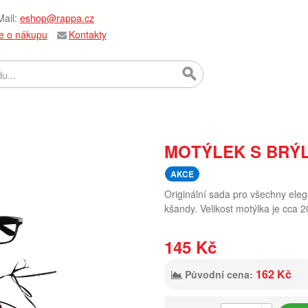
ail:
eshop@rappa.cz
e o nákupu
Kontakty
MOTÝLEK S BRÝL
AKCE
Originální sada pro všechny ele
kšandy. Velikost motýlka je cca 2
145 Kč
162 Kč
Původní cena: