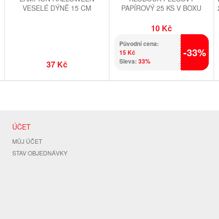
VESELÉ DÝNĚ 15 CM
PAPÍROVÝ 25 KS V BOXU
10 Kč
Původní cena:
-33%
15 Kč
Sleva:
33%
37 Kč
ÚČET
MŮJ ÚČET
STAV OBJEDNÁVKY