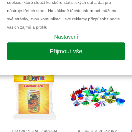
cookies, které slouží ke sběru statistických dat a dat pro
Informace k výrobku
nástroje třetích stran. Na základě těchto informací můžeme
své stránky, svou komunikaci i své reklamy přizpůsobit podle
vašich zájmů a profilu.
Nastavení
Přijmout vše
MOŽNÁ VÁS ZAUJME I NÁSLEDUJÍCÍ
LAMPION HALLOWEEN
KLOBOUK PLESOVÝ