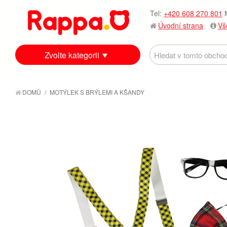
Tel:
+420 608 270 801
M
Úvodní strana
Vš
Zvolte kategorii
DOMŮ
/
MOTÝLEK S BRÝLEMI A KŠANDY