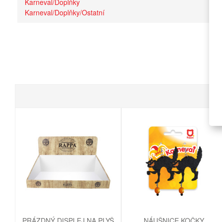
Karneval/Doplňky
Karneval/Doplňky/Ostatní
PRÁZDNÝ DISPLEJ NA PLYŠ
NÁUŠNICE KOČKY