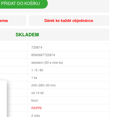
PŘIDAT DO KOŠÍKU
darma
Dárek ke každé objednávce
SKLADEM
725874
8590687725874
skladem (50 a více ks)
1 / 6 / 80
1 ks
×H
240×280×30 mm
od 14 let
kluci
RAPPA
2 roky