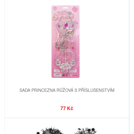
SADA PRINCEZNA RŮŽOVÁ S PŘÍSLUŠENSTVÍM
77 Kč