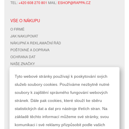
TEL:
+420 608 270 801
MAIL:
ESHOP@RAPPA.CZ
VŠE O NÁKUPU
O FIRMĚ
JAK NAKUPOVAT
NÁKUPNÍ A REKLAMAČNÍ ŘÁD
POŠTOVNÉ A DOPRAVA
OCHRANA DAT
NAŠE ZNAČKY
KONTAKTY
Tyto webové stránky používají k poskytování svých
služeb soubory cookies. Používáme nezbytně nutné
RYCHLÉ ODKAZY
ÚČET
soubory k zajištění správného fungování webových
MAPA STRÁNEK
MŮJ ÚČET
stránek. Dále pak cookies, které slouží ke sběru
VYHLEDÁVANÉ TERMÍNY
STAV OBJEDNÁVKY
POKROČILÉ VYHLEDÁVÁNÍ
statistických dat a dat pro nástroje třetích stran. Na
základě těchto informací můžeme své stránky, svou
Podle zákona o evidenci tržeb je prodávající povinen vystavit kupujícímu
komunikaci i své reklamy přizpůsobit podle vašich
účtenku. Zároveň je povinen zaevidovat přijatou tržbu u správce daně