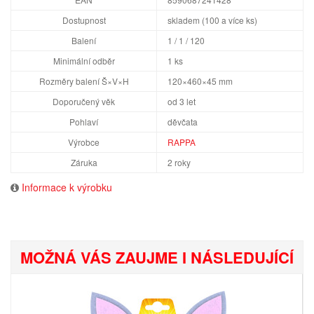
Dostupnost
skladem (100 a více ks)
Balení
1 / 1 / 120
Minimální odběr
1 ks
Rozměry balení Š×V×H
120×460×45 mm
Doporučený věk
od 3 let
Pohlaví
děvčata
Výrobce
RAPPA
Záruka
2 roky
Informace k výrobku
MOŽNÁ VÁS ZAUJME I NÁSLEDUJÍCÍ