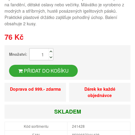
na fandění, dětské oslavy nebo večírky. Mávátko je vyrobeno z
modrých a stříbrných, hustě posázených igelitových pásků.
Praktické plastové držátko zajišťuje pohodlný úchop. Balení
obsahuje 2 kusy.
76 Kč
Množství:
PŘIDAT DO KOŠÍKU
Doprava od 999.- zdarma
Dárek ke každé
objednávce
SKLADEM
Kód sortimentu
241428
EAN
8590687241428