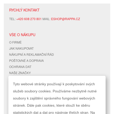
RYCHLÝ KONTAKT
TEL:
+420 608 270 801
MAIL:
ESHOP@RAPPA.CZ
VŠE O NÁKUPU
O FIRMĚ
JAK NAKUPOVAT
NÁKUPNÍ A REKLAMAČNÍ ŘÁD
POŠTOVNÉ A DOPRAVA
OCHRANA DAT
NAŠE ZNAČKY
KONTAKTY
Tyto webové stránky používají k poskytování svých
služeb soubory cookies. Používáme nezbytně nutné
RYCHLÉ ODKAZY
ÚČET
soubory k zajištění správného fungování webových
MAPA STRÁNEK
MŮJ ÚČET
stránek. Dále pak cookies, které slouží ke sběru
VYHLEDÁVANÉ TERMÍNY
STAV OBJEDNÁVKY
POKROČILÉ VYHLEDÁVÁNÍ
statistických dat a dat pro nástroje třetích stran. Na