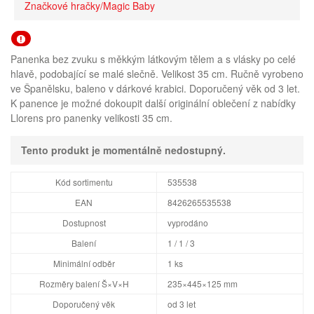
Značkové hračky/Magic Baby
Panenka bez zvuku s měkkým látkovým tělem a s vlásky po celé
hlavě, podobající se malé slečně. Velikost 35 cm. Ručně vyrobeno
ve Španělsku, baleno v dárkové krabici. Doporučený věk od 3 let.
K panence je možné dokoupit další originální oblečení z nabídky
Llorens pro panenky velikosti 35 cm.
Tento produkt je momentálně nedostupný.
Kód sortimentu
535538
EAN
8426265535538
Dostupnost
vyprodáno
Balení
1 / 1 / 3
Minimální odběr
1 ks
Rozměry balení Š×V×H
235×445×125 mm
Doporučený věk
od 3 let