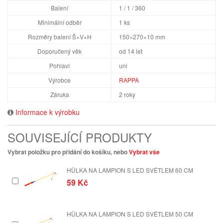
Balení
1 / 1 / 360
Minimální odběr
1 ks
Rozměry balení Š×V×H
150×270×10 mm
Doporučený věk
od 14 let
Pohlaví
uni
Výrobce
RAPPA
Záruka
2 roky
Informace k výrobku
SOUVISEJÍCÍ PRODUKTY
Vybrat položku pro přidání do košíku, nebo
Vybrat vše
HŮLKA NA LAMPION S LED SVĚTLEM 60 CM
59 Kč
HŮLKA NA LAMPION S LED SVĚTLEM 50 CM