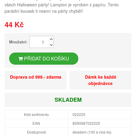
všech Halloween párty! Lampion je vyroben z papíru. Tento
parádní kousek ti nesmí na párty chybět!
44 Kč
Množství:
PŘIDAT DO KOŠÍKU
Doprava od 999.- zdarma
Dárek ke každé
objednávce
SKLADEM
Kód sortimentu
022225
EAN
8590687022225
Dostupnost
skladem (100 a více ks)