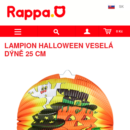
SK
0 Kč
LAMPION HALLOWEEN VESELÁ
DÝNĚ 25 CM