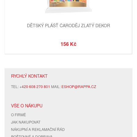
DĚTSKÝ PLÁŠŤ ČARODĚJ ZLATÝ DEKOR
156 Kč
RYCHLÝ KONTAKT
TEL:
+420 608 270 801
MAIL:
ESHOP@RAPPA.CZ
VŠE O NÁKUPU
O FIRMĚ
JAK NAKUPOVAT
NÁKUPNÍ A REKLAMAČNÍ ŘÁD
POŠTOVNÉ A DOPRAVA