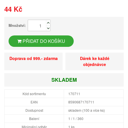
44 Kč
Množství:
PŘIDAT DO KOŠÍKU
Doprava od 999.- zdarma
Dárek ke každé
objednávce
SKLADEM
Kód sortimentu
170711
EAN
8590687170711
Dostupnost
skladem (100 a více ks)
Balení
1 / 1 / 360
Minimální odběr
1 ks