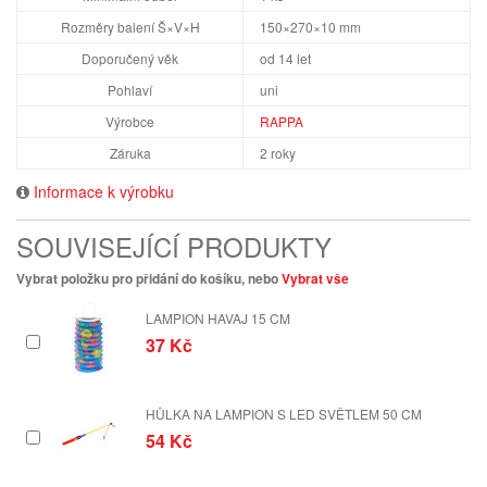
Rozměry balení Š×V×H
150×270×10 mm
Doporučený věk
od 14 let
Pohlaví
uni
Výrobce
RAPPA
Záruka
2 roky
Informace k výrobku
SOUVISEJÍCÍ PRODUKTY
Vybrat položku pro přidání do košíku, nebo
Vybrat vše
LAMPION HAVAJ 15 CM
37 Kč
HŮLKA NA LAMPION S LED SVĚTLEM 50 CM
54 Kč