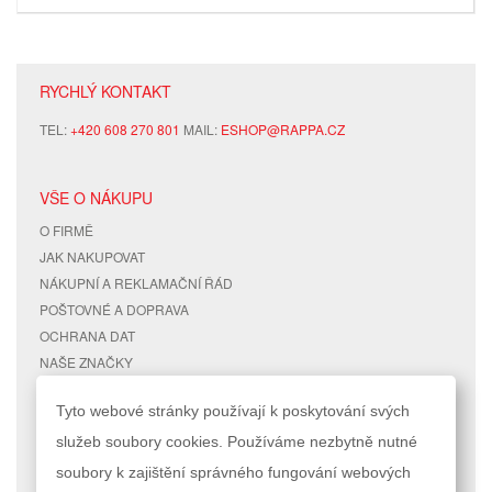
RYCHLÝ KONTAKT
TEL:
+420 608 270 801
MAIL:
ESHOP@RAPPA.CZ
VŠE O NÁKUPU
O FIRMĚ
JAK NAKUPOVAT
NÁKUPNÍ A REKLAMAČNÍ ŘÁD
POŠTOVNÉ A DOPRAVA
OCHRANA DAT
NAŠE ZNAČKY
KONTAKTY
Tyto webové stránky používají k poskytování svých
služeb soubory cookies. Používáme nezbytně nutné
RYCHLÉ ODKAZY
ÚČET
soubory k zajištění správného fungování webových
MAPA STRÁNEK
MŮJ ÚČET