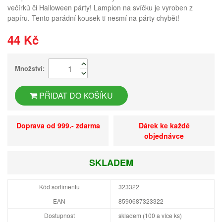
večírků či Halloween párty! Lampion na svíčku je vyroben z
papíru. Tento parádní kousek ti nesmí na párty chybět!
44 Kč
Množství:
PŘIDAT DO KOŠÍKU
Doprava od 999.- zdarma
Dárek ke každé
objednávce
SKLADEM
Kód sortimentu
323322
EAN
8590687323322
Dostupnost
skladem (100 a více ks)