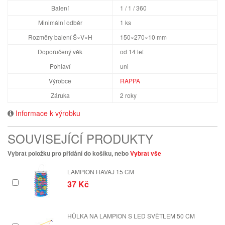
Balení
1 / 1 / 360
Minimální odběr
1 ks
Rozměry balení Š×V×H
150×270×10 mm
Doporučený věk
od 14 let
Pohlaví
uni
Výrobce
RAPPA
Záruka
2 roky
Informace k výrobku
SOUVISEJÍCÍ PRODUKTY
Vybrat položku pro přidání do košíku, nebo
Vybrat vše
LAMPION HAVAJ 15 CM
37 Kč
HŮLKA NA LAMPION S LED SVĚTLEM 50 CM