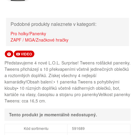
Podobné produkty naleznete v kategorii:
Pro holky/Panenky
ZAPF / MGA/Značkové hračky
VIDEO
Představujeme 4 nové L.O.L. Surprise! Tweens rošťácké panenky.
Tweens přicházejí s 10 překvapeními včetně jedinečných oblečků
a roztomilých doplňků. Získej všechny 4 nejlepší
kamarádky!Obsah balení:• 1 panenka Tweens s pohyblivými
klouby• 10 různých doplňků včetně nádherných oblečků, bot,
kartáče na vlasy, časopisu a stojanu pro panenkyVelikost panenky
Tweens: cca 16,5 cm.
Tento produkt je momentálně nedostupný.
Kód sortimentu
591689