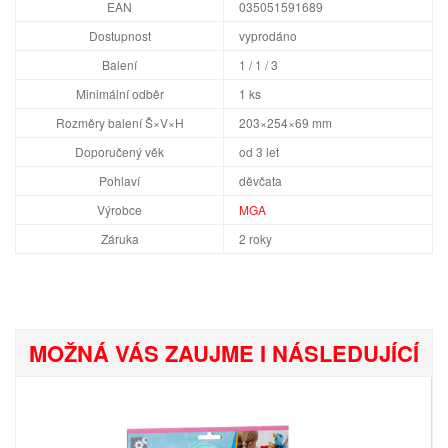
EAN
035051591689
Dostupnost
vyprodáno
Balení
1 / 1 / 3
Minimální odběr
1 ks
Rozměry balení Š×V×H
203×254×69 mm
Doporučený věk
od 3 let
Pohlaví
děvčata
Výrobce
MGA
Záruka
2 roky
MOŽNÁ VÁS ZAUJME I NÁSLEDUJÍCÍ