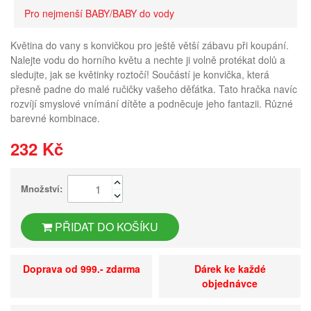
Pro nejmenší BABY/BABY do vody
Květina do vany s konvičkou pro ještě větší zábavu při koupání.
Nalejte vodu do horního květu a nechte ji volně protékat dolů a
sledujte, jak se květinky roztočí! Součástí je konvička, která
přesně padne do malé ručičky vašeho děťátka. Tato hračka navíc
rozvíjí smyslové vnímání dítěte a podněcuje jeho fantazii. Různé
barevné kombinace.
232 Kč
Množství:
PŘIDAT DO KOŠÍKU
Doprava od 999.- zdarma
Dárek ke každé
objednávce