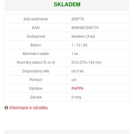
SKLADEM
Kód sortimentu
209770
EAN
8590687209770
Dostupnost
skladem (3 ks)
Balení
1 / 12 / 24
Minimální odběr
1 ks
Rozměry balení Š×V×H
213×275×104 mm
Doporučený věk
od 0 let
Pohlaví
uni
Výrobce
RAPPA
Záruka
2 roky
Informace k výrobku