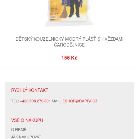
DĚTSKÝ KOUZELNICKÝ MODRÝ PLÁŠŤ S HVĚZDAMI
ČARODĚJNICE
156 Kč
RYCHLÝ KONTAKT
TEL:
+420 608 270 801
MAIL:
ESHOP@RAPPA.CZ
VŠE O NÁKUPU
O FIRMĚ
JAK NAKUPOVAT