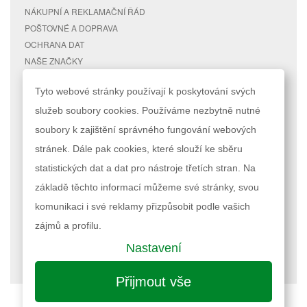
NÁKUPNÍ A REKLAMAČNÍ ŘÁD
POŠTOVNÉ A DOPRAVA
OCHRANA DAT
NAŠE ZNAČKY
KONTAKTY
Tyto webové stránky používají k poskytování svých
služeb soubory cookies. Používáme nezbytně nutné
RYCHLÉ ODKAZY
ÚČET
soubory k zajištění správného fungování webových
MAPA STRÁNEK
MŮJ ÚČET
stránek. Dále pak cookies, které slouží ke sběru
VYHLEDÁVANÉ TERMÍNY
STAV OBJEDNÁVKY
POKROČILÉ VYHLEDÁVÁNÍ
statistických dat a dat pro nástroje třetích stran. Na
základě těchto informací můžeme své stránky, svou
Podle zákona o evidenci tržeb je prodávající povinen vystavit kupujícímu
komunikaci i své reklamy přizpůsobit podle vašich
účtenku. Zároveň je povinen zaevidovat přijatou tržbu u správce daně
online; v případě technického výpadku pak nejpozději do 48 hodin.
zájmů a profilu.
Nastavení
Nastavení cookies
| © 2023 RAPPA.cz
Přijmout vše