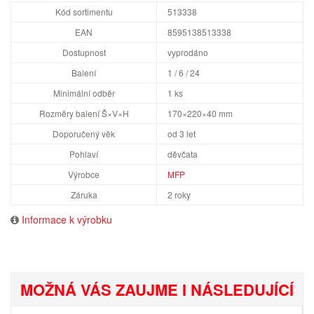
Kód sortimentu
513338
EAN
8595138513338
Dostupnost
vyprodáno
Balení
1 / 6 / 24
Minimální odběr
1 ks
Rozměry balení Š×V×H
170×220×40 mm
Doporučený věk
od 3 let
Pohlaví
děvčata
Výrobce
MFP
Záruka
2 roky
Informace k výrobku
MOŽNÁ VÁS ZAUJME I NÁSLEDUJÍCÍ