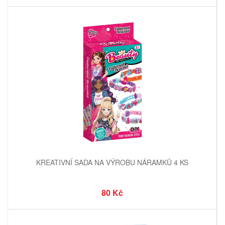
KREATIVNÍ SADA NA VÝROBU NÁRAMKŮ 4 KS
80 Kč