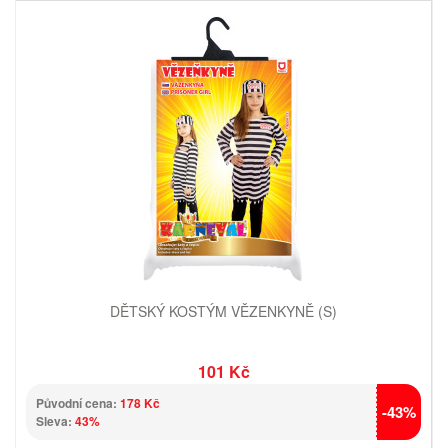
DĚTSKÝ KOSTÝM VĚZENKYNĚ (S)
101 Kč
Původní cena:
178 Kč
-43%
Sleva:
43%