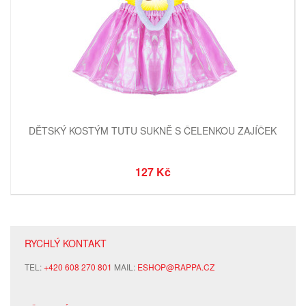
DĚTSKÝ KOSTÝM TUTU SUKNĚ S ČELENKOU ZAJÍČEK
127 Kč
RYCHLÝ KONTAKT
TEL:
+420 608 270 801
MAIL:
ESHOP@RAPPA.CZ