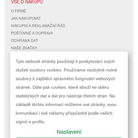
VŠE O NÁKUPU
O FIRMĚ
JAK NAKUPOVAT
NÁKUPNÍ A REKLAMAČNÍ ŘÁD
POŠTOVNÉ A DOPRAVA
OCHRANA DAT
NAŠE ZNAČKY
KONTAKTY
Tyto webové stránky používají k poskytování svých
služeb soubory cookies. Používáme nezbytně nutné
RYCHLÉ ODKAZY
ÚČET
soubory k zajištění správného fungování webových
MAPA STRÁNEK
MŮJ ÚČET
stránek. Dále pak cookies, které slouží ke sběru
VYHLEDÁVANÉ TERMÍNY
STAV OBJEDNÁVKY
POKROČILÉ VYHLEDÁVÁNÍ
statistických dat a dat pro nástroje třetích stran. Na
základě těchto informací můžeme své stránky, svou
Podle zákona o evidenci tržeb je prodávající povinen vystavit kupujícímu
komunikaci i své reklamy přizpůsobit podle vašich
účtenku. Zároveň je povinen zaevidovat přijatou tržbu u správce daně
online; v případě technického výpadku pak nejpozději do 48 hodin.
zájmů a profilu.
Nastavení