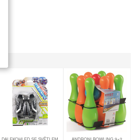
DALEKOHLED SE SVĚTLEM
ANDRONI BOWLING 9+2