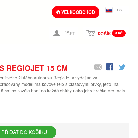
SK
VELKOOBCHOD
ÚČET
KOŠÍK
0 KČ
 REGIOJET 15 CM
onického žlutého autobusu RegioJet a vydej se za
pracovaný model má kovové tělo s plastovými prvky, jezdí na
 15 cm se skvěle hodí do každé sbírky nebo jako hračka pro malé
PŘIDAT DO KOŠÍKU