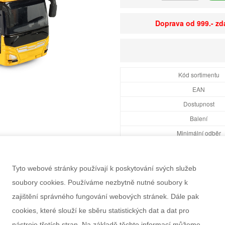
Doprava od 999.- z
Kód sortimentu
EAN
Dostupnost
Balení
Minimální odběr
Rozměry balení Š×V
Doporučený věk
Tyto webové stránky používají k poskytování svých služeb
Pohlaví
soubory cookies. Používáme nezbytně nutné soubory k
Výrobce
zajištění správného fungování webových stránek. Dále pak
Záruka
cookies, které slouží ke sběru statistických dat a dat pro
Informace k výrobku
nástroje třetích stran. Na základě těchto informací můžeme