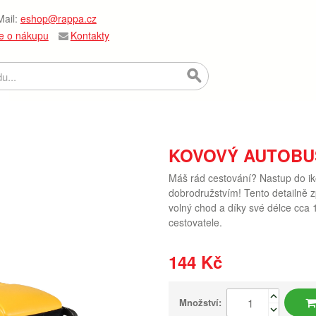
ail:
eshop@rappa.cz
e o nákupu
Kontakty
KOVOVÝ AUTOBUS
Máš rád cestování? Nastup do ik
dobrodružstvím! Tento detailně z
volný chod a díky své délce cca
cestovatele.
144 Kč
Množství: