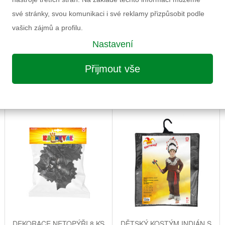
své stránky, svou komunikaci i své reklamy přizpůsobit podle
vašich zájmů a profilu.
Nastavení
Přijmout vše
MOŽNÁ VÁS ZAUJME I NÁSLEDUJÍCÍ
DEKORACE NETOPÝŘI 8 KS
DĚTSKÝ KOSTÝM INDIÁN S