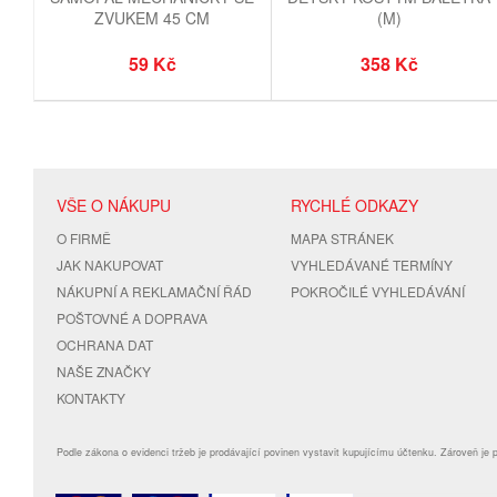
ZVUKEM 45 CM
(M)
59 Kč
358 Kč
VŠE O NÁKUPU
RYCHLÉ ODKAZY
O FIRMĚ
MAPA STRÁNEK
JAK NAKUPOVAT
VYHLEDÁVANÉ TERMÍNY
NÁKUPNÍ A REKLAMAČNÍ ŘÁD
POKROČILÉ VYHLEDÁVÁNÍ
POŠTOVNÉ A DOPRAVA
OCHRANA DAT
NAŠE ZNAČKY
KONTAKTY
Podle zákona o evidenci tržeb je prodávající povinen vystavit kupujícímu účtenku. Zároveň je 