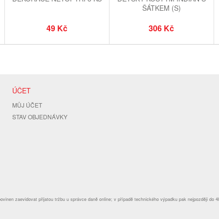
ŠÁTKEM (S)
49 Kč
306 Kč
ÚČET
MŮJ ÚČET
STAV OBJEDNÁVKY
povinen zaevidovat přijatou tržbu u správce daně online; v případě technického výpadku pak nejpozději do 4