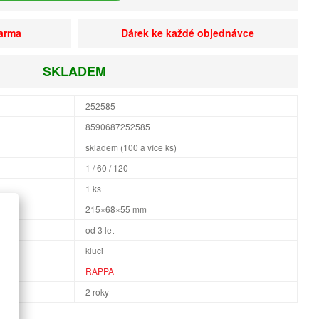
darma
Dárek ke každé objednávce
SKLADEM
252585
8590687252585
skladem (100 a více ks)
1 / 60 / 120
1 ks
×H
215×68×55 mm
od 3 let
kluci
RAPPA
2 roky