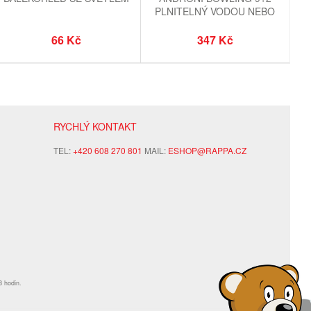
PLNITELNÝ VODOU NEBO
PÍSKEM VÝŠKA 27 CM
66 Kč
347 Kč
RYCHLÝ KONTAKT
TEL:
+420 608 270 801
MAIL:
ESHOP@RAPPA.CZ
8 hodin.