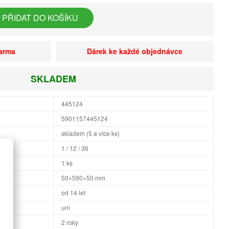
PŘIDAT DO KOŠÍKU
darma
Dárek ke každé objednávce
SKLADEM
445124
5901157445124
skladem (5 a více ks)
1 / 12 / 36
1 ks
×H
50×590×50 mm
od 14 let
uni
2 roky