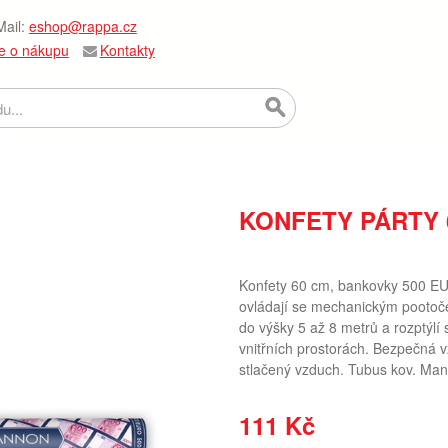
ail:
eshop@rappa.cz
e o nákupu
Kontakty
KONFETY PÁRTY 
Konfety 60 cm, bankovky 500 EUR.
ovládají se mechanickým pootoče
do výšky 5 až 8 metrů a rozptýlí 
vnitřních prostorách. Bezpečná vz
stlačený vzduch. Tubus kov. Man
111 Kč