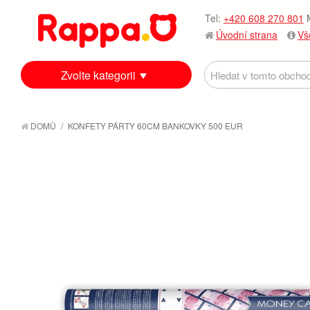
Tel:
+420 608 270 801
M
Úvodní strana
Vš
Zvolte kategorii
DOMŮ
/
KONFETY PÁRTY 60CM BANKOVKY 500 EUR