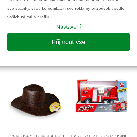
své stránky, svou komunikaci i své reklamy přizpůsobit podle
vašich zájmů a profilu.
Nastavení
Přijmout vše
MOŽNÁ VÁS ZAUJME I NÁSLEDUJÍCÍ
KOVBOJSKÝ KLOBOUK PRO
HASIČSKÉ AUTO S PLOŠINOU