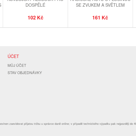
S
DOSPĚLÉ
SE ZVUKEM A SVĚTLEM
102 Kč
161 Kč
ÚČET
MŮJ ÚČET
STAV OBJEDNÁVKY
povinen zaevidovat přijatou tržbu u správce daně online; v případě technického výpadku pak nejpozději do 4