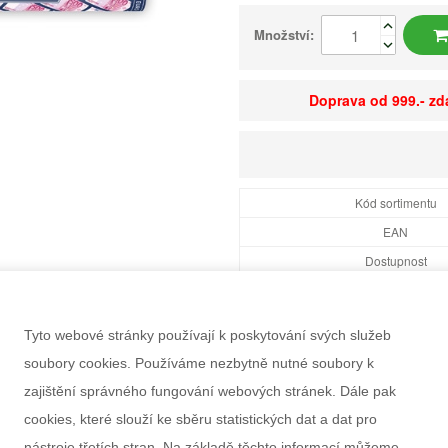
Množství:
Doprava od 999.- z
Kód sortimentu
EAN
Dostupnost
Balení
Minimální odběr
Tyto webové stránky používají k poskytování svých služeb
Rozměry balení Š×V
soubory cookies. Používáme nezbytně nutné soubory k
Doporučený věk
zajištění správného fungování webových stránek. Dále pak
Pohlaví
cookies, které slouží ke sběru statistických dat a dat pro
Záruka
nástroje třetích stran. Na základě těchto informací můžeme