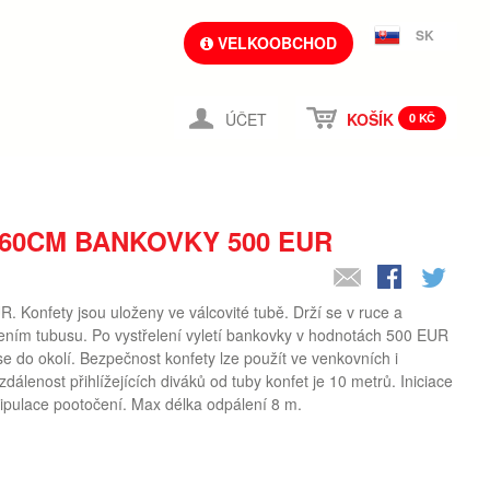
SK
VELKOOBCHOD
ÚČET
KOŠÍK
0 KČ
60CM BANKOVKY 500 EUR
 Konfety jsou uloženy ve válcovité tubě. Drží se v ruce a
ním tubusu. Po vystřelení vyletí bankovky v hodnotách 500 EUR
se do okolí. Bezpečnost konfety lze použít ve venkovních i
dálenost přihlížejících diváků od tuby konfet je 10 metrů. Iniciace
ipulace pootočení. Max délka odpálení 8 m.