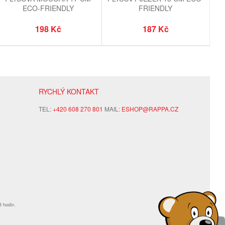
ECO-FRIENDLY
FRIENDLY
198 Kč
187 Kč
RYCHLÝ KONTAKT
TEL:
+420 608 270 801
MAIL:
ESHOP@RAPPA.CZ
8 hodin.