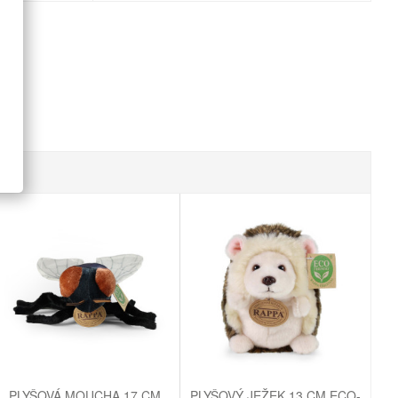
PLYŠOVÁ MOUCHA 17 CM
PLYŠOVÝ JEŽEK 13 CM ECO-