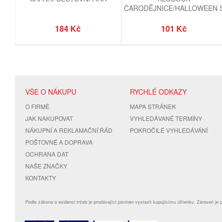
ČARODĚJNICE/HALLOWEEN 
OKEM PRO DOSPĚLÉ
184 Kč
101 Kč
VŠE O NÁKUPU
RYCHLÉ ODKAZY
O FIRMĚ
MAPA STRÁNEK
JAK NAKUPOVAT
VYHLEDÁVANÉ TERMÍNY
NÁKUPNÍ A REKLAMAČNÍ ŘÁD
POKROČILÉ VYHLEDÁVÁNÍ
POŠTOVNÉ A DOPRAVA
OCHRANA DAT
NAŠE ZNAČKY
KONTAKTY
Podle zákona o evidenci tržeb je prodávající povinen vystavit kupujícímu účtenku. Zároveň je 