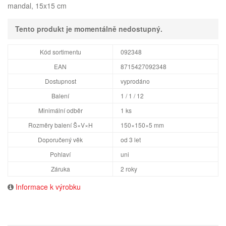
mandal, 15x15 cm
Tento produkt je momentálně nedostupný.
Kód sortimentu
092348
EAN
8715427092348
Dostupnost
vyprodáno
Balení
1 / 1 / 12
Minimální odběr
1 ks
Rozměry balení Š×V×H
150×150×5 mm
Doporučený věk
od 3 let
Pohlaví
uni
Záruka
2 roky
Informace k výrobku