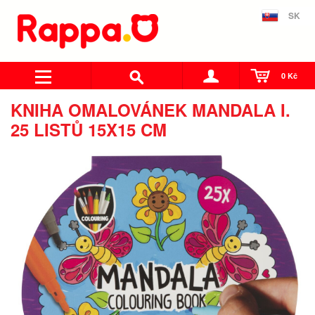
SK
0 Kč
KNIHA OMALOVÁNEK MANDALA I.
25 LISTŮ 15X15 CM