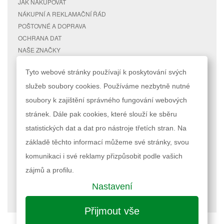
JAK NAKUPOVAT
NÁKUPNÍ A REKLAMAČNÍ ŘÁD
POŠTOVNÉ A DOPRAVA
OCHRANA DAT
NAŠE ZNAČKY
KONTAKTY
Tyto webové stránky používají k poskytování svých
služeb soubory cookies. Používáme nezbytně nutné
RYCHLÉ ODKAZY
ÚČET
soubory k zajištění správného fungování webových
MAPA STRÁNEK
MŮJ ÚČET
stránek. Dále pak cookies, které slouží ke sběru
VYHLEDÁVANÉ TERMÍNY
STAV OBJEDNÁVKY
POKROČILÉ VYHLEDÁVÁNÍ
statistických dat a dat pro nástroje třetích stran. Na
základě těchto informací můžeme své stránky, svou
Podle zákona o evidenci tržeb je prodávající povinen vystavit kupujícímu
komunikaci i své reklamy přizpůsobit podle vašich
účtenku. Zároveň je povinen zaevidovat přijatou tržbu u správce daně
online; v případě technického výpadku pak nejpozději do 48 hodin.
zájmů a profilu.
Nastavení
Nastavení cookies
| © 2023 RAPPA.cz
Přijmout vše