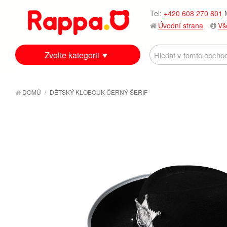
Tel:
+420 608 270 801
M
Úvodní strana
Vš
Zvolte kategorii
DOMŮ
/
DĚTSKÝ KLOBOUK ČERNÝ ŠERIF