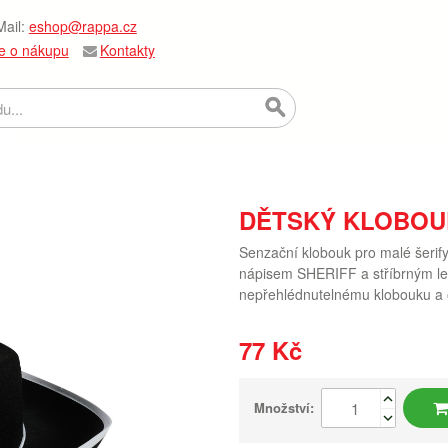
ail:
eshop@rappa.cz
e o nákupu
Kontakty
DĚTSKÝ KLOBOU
Senzační klobouk pro malé šerif
nápisem SHERIFF a stříbrným le
nepřehlédnutelnému klobouku a
77 Kč
Množství: