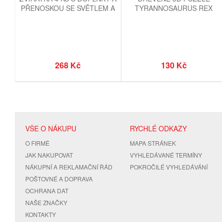
PŘENOSKOU SE SVĚTLEM A
TYRANNOSAURUS REX
ZVUKEM
268 Kč
130 Kč
VŠE O NÁKUPU
RYCHLÉ ODKAZY
O FIRMĚ
MAPA STRÁNEK
JAK NAKUPOVAT
VYHLEDÁVANÉ TERMÍNY
NÁKUPNÍ A REKLAMAČNÍ ŘÁD
POKROČILÉ VYHLEDÁVÁNÍ
POŠTOVNÉ A DOPRAVA
OCHRANA DAT
NAŠE ZNAČKY
KONTAKTY