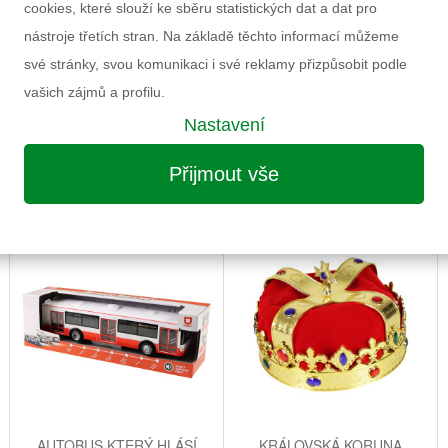
cookies, které slouží ke sběru statistických dat a dat pro
nástroje třetích stran. Na základě těchto informací můžeme
své stránky, svou komunikaci i své reklamy přizpůsobit podle
vašich zájmů a profilu.
Nastavení
Přijmout vše
MOŽNÁ VÁS ZAUJME I NÁSLEDUJÍCÍ
AUTOBUS KTERÝ HLÁSÍ
KRÁLOVSKÁ KORUNA