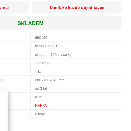
darma
Dárek ke každé objednávce
SKLADEM
690165
8590687690165
skladem (100 a více ks)
1 / 12 / 72
1 ks
×H
280×100×340 mm
od 3 let
kluci
RAPPA
2 roky