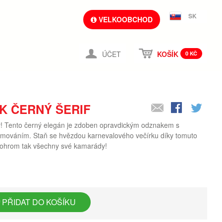
SK
VELKOOBCHOD
ÚČET
KOŠÍK
0 KČ
K ČERNÝ ŠERIF
y! Tento černý elegán je zdoben opravdickým odznakem s
mováním. Staň se hvězdou karnevalového večírku díky tomuto
 ohrom tak všechny své kamarády!
PŘIDAT DO KOŠÍKU