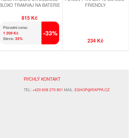
BLOXO TRAMVAJ NA BATERIE
FRIENDLY
S KOLEJEMI 724 KS
815 Kč
Původní cena:
-33%
1 209 Kč
Sleva:
33%
234 Kč
RYCHLÝ KONTAKT
TEL:
+420 608 270 801
MAIL:
ESHOP@RAPPA.CZ