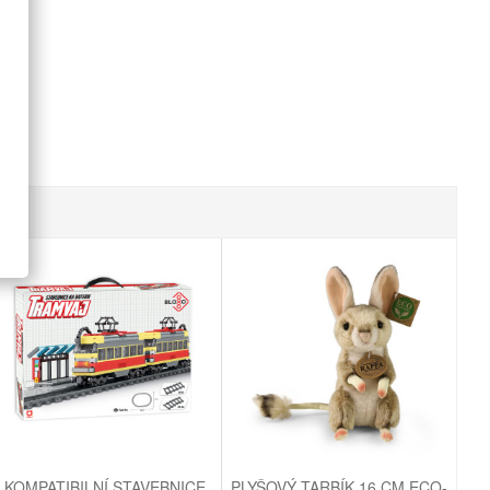
KOMPATIBILNÍ STAVEBNICE
PLYŠOVÝ TARBÍK 16 CM ECO-