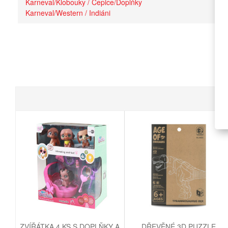
Karneval/Klobouky / Čepice/Doplňky
Karneval/Western / Indiáni
ZVÍŘÁTKA 4 KS S DOPLŇKY A
DŘEVĚNÉ 3D PUZZLE