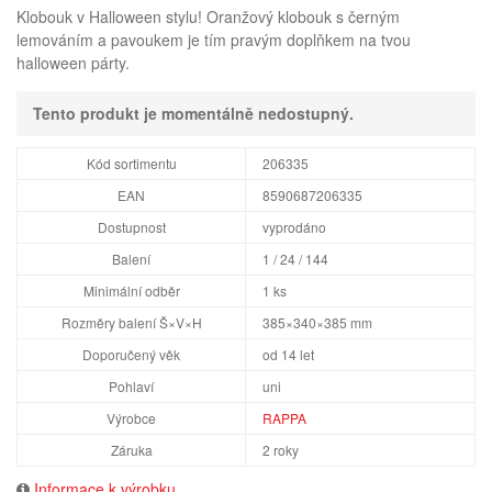
Klobouk v Halloween stylu! Oranžový klobouk s černým
lemováním a pavoukem je tím pravým doplňkem na tvou
halloween párty.
Tento produkt je momentálně nedostupný.
Kód sortimentu
206335
EAN
8590687206335
Dostupnost
vyprodáno
Balení
1 / 24 / 144
Minimální odběr
1 ks
Rozměry balení Š×V×H
385×340×385 mm
Doporučený věk
od 14 let
Pohlaví
uni
Výrobce
RAPPA
Záruka
2 roky
Informace k výrobku