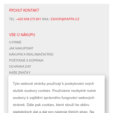
RYCHLÝ KONTAKT
TEL:
+420 608 270 801
MAIL:
ESHOP@RAPPA.CZ
VŠE O NÁKUPU
O FIRMĚ
JAK NAKUPOVAT
NÁKUPNÍ A REKLAMAČNÍ ŘÁD
POŠTOVNÉ A DOPRAVA
OCHRANA DAT
NAŠE ZNAČKY
KONTAKTY
Tyto webové stránky používají k poskytování svých
služeb soubory cookies. Používáme nezbytně nutné
RYCHLÉ ODKAZY
ÚČET
soubory k zajištění správného fungování webových
MAPA STRÁNEK
MŮJ ÚČET
stránek. Dále pak cookies, které slouží ke sběru
VYHLEDÁVANÉ TERMÍNY
STAV OBJEDNÁVKY
POKROČILÉ VYHLEDÁVÁNÍ
statistických dat a dat pro nástroje třetích stran. Na