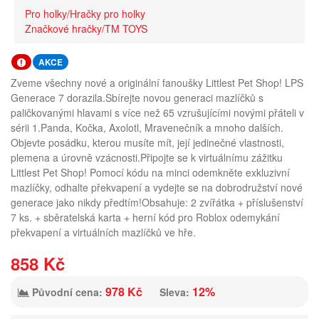
Pro holky/Hračky pro holky
Značkové hračky/TM TOYS
AKCE
Zveme všechny nové a originální fanoušky Littlest Pet Shop! LPS
Generace 7 dorazila.Sbírejte novou generaci mazlíčků s
paličkovanými hlavami s více než 65 vzrušujícími novými přáteli v
sérii 1.Panda, Kočka, Axolotl, Mravenečník a mnoho dalších.
Objevte posádku, kterou musíte mít, její jedinečné vlastnosti,
plemena a úrovně vzácnosti.Připojte se k virtuálnímu zážitku
Littlest Pet Shop! Pomocí kódu na minci odemkněte exkluzivní
mazlíčky, odhalte překvapení a vydejte se na dobrodružství nové
generace jako nikdy předtím!Obsahuje: 2 zvířátka + příslušenství
7 ks. + sběratelská karta + herní kód pro Roblox odemykání
překvapení a virtuálních mazlíčků ve hře.
858 Kč
978 Kč
12%
Původní cena:
Sleva: