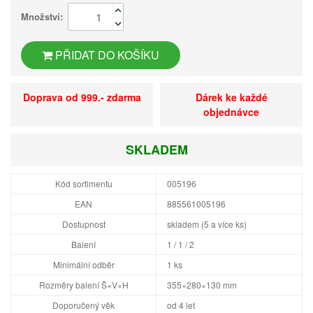
Množství:
PŘIDAT DO KOŠÍKU
Doprava od 999.- zdarma
Dárek ke každé
objednávce
SKLADEM
Kód sortimentu
005196
EAN
885561005196
Dostupnost
skladem (5 a více ks)
Balení
1 / 1 / 2
Minimální odběr
1 ks
Rozměry balení Š×V×H
355×280×130 mm
Doporučený věk
od 4 let