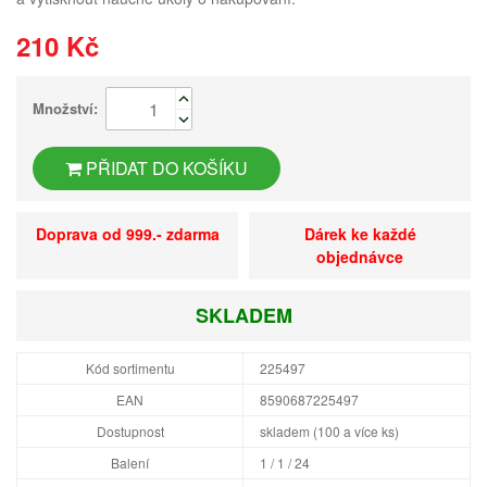
210 Kč
Množství:
PŘIDAT DO KOŠÍKU
Doprava od 999.- zdarma
Dárek ke každé
objednávce
SKLADEM
Kód sortimentu
225497
EAN
8590687225497
Dostupnost
skladem (100 a více ks)
Balení
1 / 1 / 24