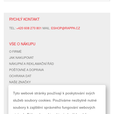
RYCHLÝ KONTAKT
TEL:
+420 608 270 801
MAIL:
ESHOP@RAPPA.CZ
VŠE O NÁKUPU
O FIRMĚ
JAK NAKUPOVAT
NÁKUPNÍ A REKLAMAČNÍ ŘÁD
POŠTOVNÉ A DOPRAVA
OCHRANA DAT
NAŠE ZNAČKY
KONTAKTY
Tyto webové stránky používají k poskytování svých
služeb soubory cookies. Používáme nezbytně nutné
RYCHLÉ ODKAZY
ÚČET
soubory k zajištění správného fungování webových
MAPA STRÁNEK
MŮJ ÚČET