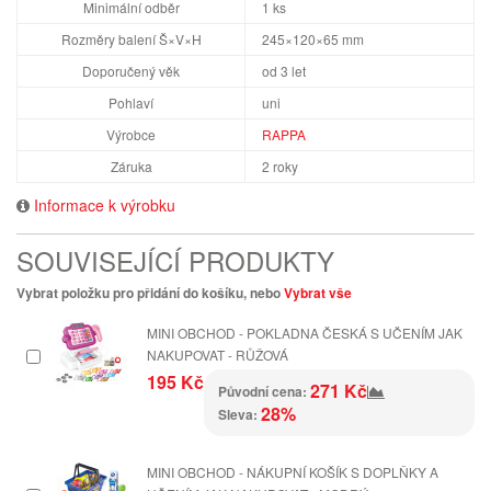
Minimální odběr
1 ks
Rozměry balení Š×V×H
245×120×65 mm
Doporučený věk
od 3 let
Pohlaví
uni
Výrobce
RAPPA
Záruka
2 roky
Informace k výrobku
SOUVISEJÍCÍ PRODUKTY
Vybrat položku pro přidání do košíku, nebo
Vybrat vše
MINI OBCHOD - POKLADNA ČESKÁ S UČENÍM JAK
NAKUPOVAT - RŮŽOVÁ
195 Kč
271 Kč
Původní cena:
28%
Sleva:
MINI OBCHOD - NÁKUPNÍ KOŠÍK S DOPLŇKY A