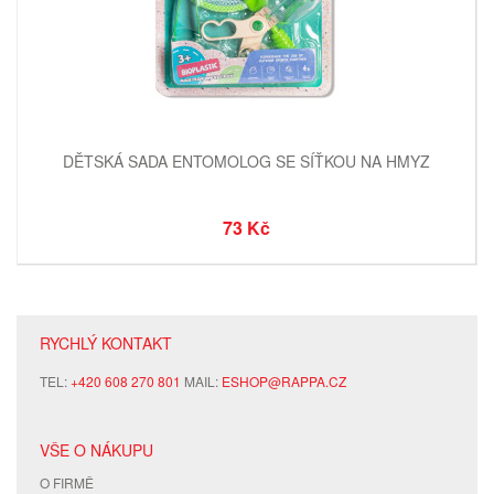
DĚTSKÁ SADA ENTOMOLOG SE SÍŤKOU NA HMYZ
73 Kč
RYCHLÝ KONTAKT
TEL:
+420 608 270 801
MAIL:
ESHOP@RAPPA.CZ
VŠE O NÁKUPU
O FIRMĚ