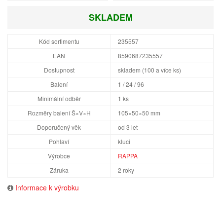
SKLADEM
Kód sortimentu
235557
EAN
8590687235557
Dostupnost
skladem (100 a více ks)
Balení
1 / 24 / 96
Minimální odběr
1 ks
Rozměry balení Š×V×H
105×50×50 mm
Doporučený věk
od 3 let
Pohlaví
kluci
Výrobce
RAPPA
Záruka
2 roky
Informace k výrobku