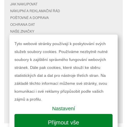
JAK NAKUPOVAT
NÁKUPNÍ A REKLAMAČNÍ ŘÁD
POŠTOVNÉ A DOPRAVA
OCHRANA DAT
NAŠE ZNAČKY
KONTAKTY
Tyto webové stránky používají k poskytování svých
služeb soubory cookies. Používáme nezbytně nutné
RYCHLÉ ODKAZY
ÚČET
soubory k zajištění správného fungování webových
MAPA STRÁNEK
MŮJ ÚČET
stránek. Dále pak cookies, které slouží ke sběru
VYHLEDÁVANÉ TERMÍNY
STAV OBJEDNÁVKY
POKROČILÉ VYHLEDÁVÁNÍ
statistických dat a dat pro nástroje třetích stran. Na
základě těchto informací můžeme své stránky, svou
Podle zákona o evidenci tržeb je prodávající povinen vystavit kupujícímu
komunikaci i své reklamy přizpůsobit podle vašich
účtenku. Zároveň je povinen zaevidovat přijatou tržbu u správce daně
online; v případě technického výpadku pak nejpozději do 48 hodin.
zájmů a profilu.
Nastavení
Nastavení cookies
| © 2023 RAPPA.cz
Přijmout vše