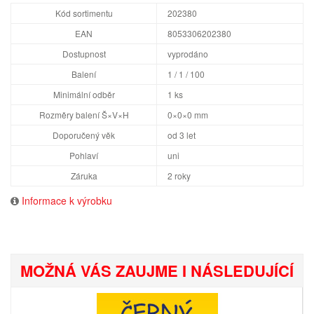
Kód sortimentu
202380
EAN
8053306202380
Dostupnost
vyprodáno
Balení
1 / 1 / 100
Minimální odběr
1 ks
Rozměry balení Š×V×H
0×0×0 mm
Doporučený věk
od 3 let
Pohlaví
uni
Záruka
2 roky
Informace k výrobku
MOŽNÁ VÁS ZAUJME I NÁSLEDUJÍCÍ