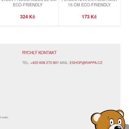
ECO-FRIENDLY
15 CM ECO-FRIENDLY
324 Kč
173 Kč
RYCHLÝ KONTAKT
TEL:
+420 608 270 801
MAIL:
ESHOP@RAPPA.CZ
8 hodin.