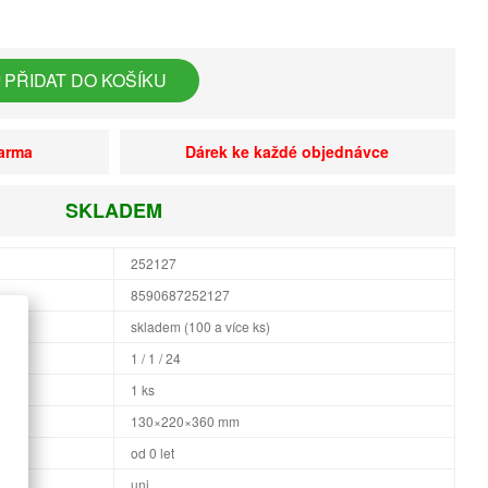
PŘIDAT DO KOŠÍKU
darma
Dárek ke každé objednávce
SKLADEM
252127
8590687252127
skladem (100 a více ks)
1 / 1 / 24
1 ks
×H
130×220×360 mm
od 0 let
uni