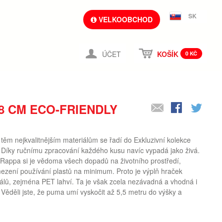
SK
VELKOOBCHOD
ÚČET
KOŠÍK
0 KČ
8 CM ECO-FRIENDLY
ěm nejkvalitnějším materiálům se řadí do Exkluzivní kolekce
Díky ručnímu zpracování každého kusu navíc vypadá jako živá.
ppa si je vědoma všech dopadů na životního prostředí,
mezení používání plastů na minimum. Proto je výplň hraček
álů, zejména PET lahví. Ta je však zcela nezávadná a vhodná i
Věděli jste, že puma umí vyskočit až 5,5 metru do výšky a