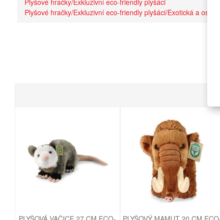
Plyšové hračky/Exkluzivní eco-friendly plyšáci
Plyšové hračky/Exkluzivní eco-friendly plyšáci/Exotická a ostatn
PLYŠOVÁ VAČICE 27 CM ECO-
PLYŠOVÝ MAMUT 20 CM ECO