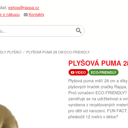
ail:
eshop@rappa.cz
e o nákupu
Kontakty
DLY PLYŠÁCI
/
PLYŠOVÁ PUMA 28 CM ECO-FRIENDLY
PLYŠOVÁ PUMA 2
VIDEO
ECO-FRIENDLY
Plyšová puma měří 28 cm a díky t
plyšových hraček značky Rappa. 
Proč označení ECO-FRIENDLY? Ra
zaměřuje se na udržitelnost a o
vyrobena z recyklovaných materi
pro děti od narození. FUN FACT: 
přeskočit 12 metrů v délce?