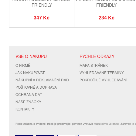
FRIENDLY
FRIENDLY
347 Kč
234 Kč
VŠE O NÁKUPU
RYCHLÉ ODKAZY
O FIRMĚ
MAPA STRÁNEK
JAK NAKUPOVAT
VYHLEDÁVANÉ TERMÍNY
NÁKUPNÍ A REKLAMAČNÍ ŘÁD
POKROČILÉ VYHLEDÁVÁNÍ
POŠTOVNÉ A DOPRAVA
OCHRANA DAT
NAŠE ZNAČKY
KONTAKTY
Podle zákona o evidenci tržeb je prodávající povinen vystavit kupujícímu účtenku. Zároveň je 