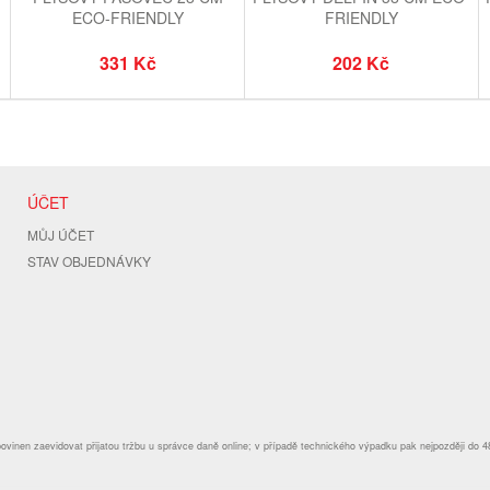
ECO-FRIENDLY
FRIENDLY
331 Kč
202 Kč
ÚČET
MŮJ ÚČET
STAV OBJEDNÁVKY
povinen zaevidovat přijatou tržbu u správce daně online; v případě technického výpadku pak nejpozději do 4