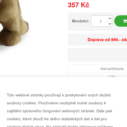
357 Kč
Množství:
Doprava od 999.- z
Kód sortimentu
EAN
Dostupnost
Balení
Tyto webové stránky používají k poskytování svých služeb
Minimální odběr
soubory cookies. Používáme nezbytně nutné soubory k
Rozměry balení Š×V
zajištění správného fungování webových stránek. Dále pak
Doporučený věk
cookies, které slouží ke sběru statistických dat a dat pro
Pohlaví
nástroje třetích stran. Na základě těchto informací můžeme