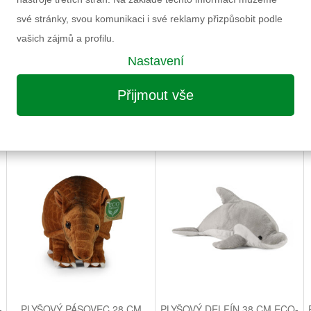
í
Výrobce
své stránky, svou komunikaci i své reklamy přizpůsobit podle
Záruka
vašich zájmů a profilu.
Nastavení
Informace k výrobku
Přijmout vše
MOŽNÁ VÁS ZAUJME I NÁSLEDUJÍCÍ
-
PLYŠOVÝ PÁSOVEC 28 CM
PLYŠOVÝ DELFÍN 38 CM ECO-