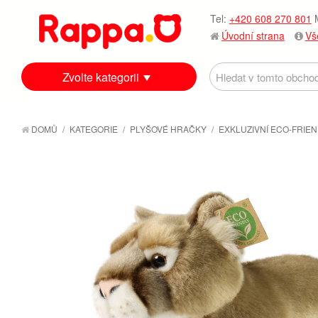
Tel:
+420 608 270 801
M
Úvodní strana
Vš
Zvolte kategorii
DOMŮ
/
KATEGORIE
/
PLYŠOVÉ HRAČKY
/
EXKLUZIVNÍ ECO-FRIEN