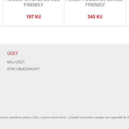
FRIENDLY
FRIENDLY
197 Kč
345 Kč
ÚČET
MŮJ ÚČET
STAV OBJEDNÁVKY
povinen zaevidovat přijatou tržbu u správce daně online; v případě technického výpadku pak nejpozději do 4