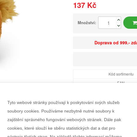
137 Kč
Množství:
Doprava od 999.- z
Kód sortimentu
EAN
Dostupnost
Balení
Tyto webové stránky používají k poskytování svých služeb
Minimální odběr
soubory cookies. Používáme nezbytně nutné soubory k
Rozměry balení Š×V
zajištění správného fungování webových stránek. Dále pak
Doporučený věk
cookies, které slouží ke sběru statistických dat a dat pro
Pohlaví
nástroje třetích stran. Na základě těchto informací můžeme