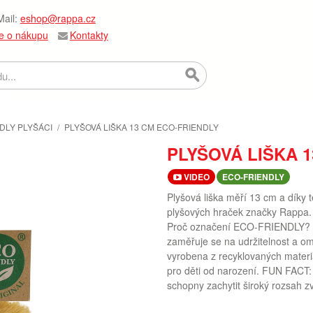
ail:
eshop@rappa.cz
e o nákupu
Kontakty
DLY PLYŠÁCI
/
PLYŠOVÁ LIŠKA 13 CM ECO-FRIENDLY
PLYŠOVÁ LIŠKA 
VIDEO
ECO-FRIENDLY
Plyšová liška měří 13 cm a díky 
plyšových hraček značky Rappa. 
Proč označení ECO-FRIENDLY? Ra
zaměřuje se na udržitelnost a o
vyrobena z recyklovaných materi
pro děti od narození. FUN FACT: Vě
schopny zachytit široký rozsah zvu