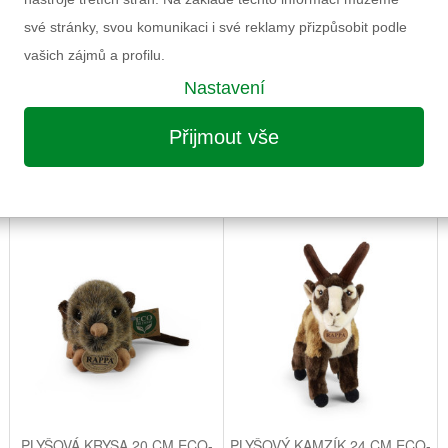
Výrobce
své stránky, svou komunikaci i své reklamy přizpůsobit podle
Záruka
vašich zájmů a profilu.
Nastavení
Informace k výrobku
Přijmout vše
MOŽNÁ VÁS ZAUJME I NÁSLEDUJÍCÍ
PLYŠOVÁ KRYSA 20 CM ECO-
PLYŠOVÝ KAMZÍK 24 CM ECO-