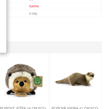
RAPPA
2 roky
PLYŠOVÝ JEŽEK 16 CM ECO-
PLYŠOVÁ VYDRA 41 CM ECO-