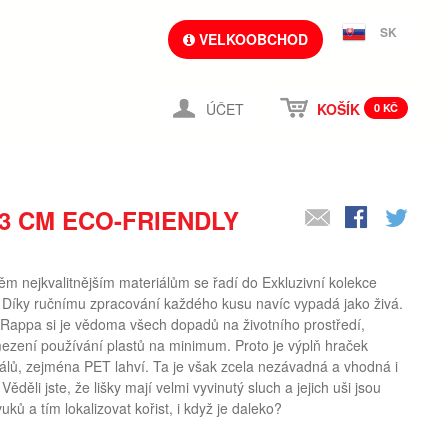
SK
VELKOOBCHOD
ÚČET
KOŠÍK
0 KČ
13 CM ECO-FRIENDLY
těm nejkvalitnějším materiálům se řadí do Exkluzivní kolekce
Díky ručnímu zpracování každého kusu navíc vypadá jako živá.
ppa si je vědoma všech dopadů na životního prostředí,
mezení používání plastů na minimum. Proto je výplň hraček
álů, zejména PET lahví. Ta je však zcela nezávadná a vhodná i
děli jste, že lišky mají velmi vyvinutý sluch a jejich uši jsou
ků a tím lokalizovat kořist, i když je daleko?