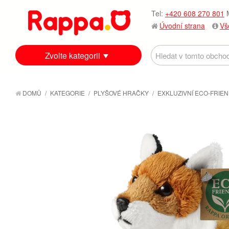
Tel:
+420 608 270 801
M
Úvodní strana
Vš
Zvolte kategorii
DOMŮ
/
KATEGORIE
/
PLYŠOVÉ HRAČKY
/
EXKLUZIVNÍ ECO-FRIEN