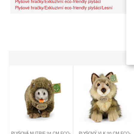
Plyšové hračky/Exkluzivní eco-friendly plyšáci
Plyšové hračky/Exkluzivní eco-friendly plyšáci/Lesní
PLYŠOVÁ NUTRIE 24 CM ECO-
PLYŠOVÝ VLK 20 CM ECO-