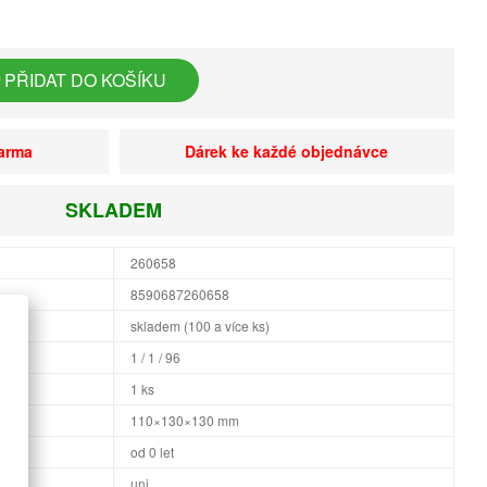
PŘIDAT DO KOŠÍKU
darma
Dárek ke každé objednávce
SKLADEM
260658
8590687260658
skladem (100 a více ks)
1 / 1 / 96
1 ks
×H
110×130×130 mm
od 0 let
uni