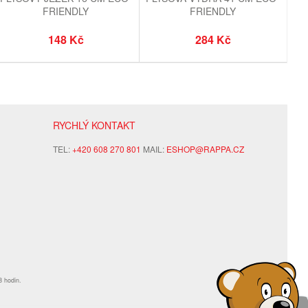
FRIENDLY
FRIENDLY
148 Kč
284 Kč
RYCHLÝ KONTAKT
TEL:
+420 608 270 801
MAIL:
ESHOP@RAPPA.CZ
8 hodin.