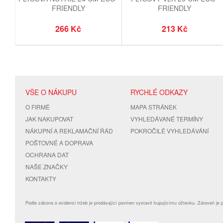
FRIENDLY
FRIENDLY
266 Kč
213 Kč
VŠE O NÁKUPU
RYCHLÉ ODKAZY
O FIRMĚ
MAPA STRÁNEK
JAK NAKUPOVAT
VYHLEDÁVANÉ TERMÍNY
NÁKUPNÍ A REKLAMAČNÍ ŘÁD
POKROČILÉ VYHLEDÁVÁNÍ
POŠTOVNÉ A DOPRAVA
OCHRANA DAT
NAŠE ZNAČKY
KONTAKTY
Podle zákona o evidenci tržeb je prodávající povinen vystavit kupujícímu účtenku. Zároveň je 