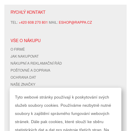
RYCHLÝ KONTAKT
TEL:
+420 608 270 801
MAIL:
ESHOP@RAPPA.CZ
VŠE O NÁKUPU
O FIRMĚ
JAK NAKUPOVAT
NÁKUPNÍ A REKLAMAČNÍ ŘÁD
POŠTOVNÉ A DOPRAVA
OCHRANA DAT
NAŠE ZNAČKY
KONTAKTY
Tyto webové stránky používají k poskytování svých
služeb soubory cookies. Používáme nezbytně nutné
RYCHLÉ ODKAZY
ÚČET
soubory k zajištění správného fungování webových
MAPA STRÁNEK
MŮJ ÚČET
stránek. Dále pak cookies, které slouží ke sběru
VYHLEDÁVANÉ TERMÍNY
STAV OBJEDNÁVKY
POKROČILÉ VYHLEDÁVÁNÍ
statistických dat a dat pro nástroje třetích stran. Na