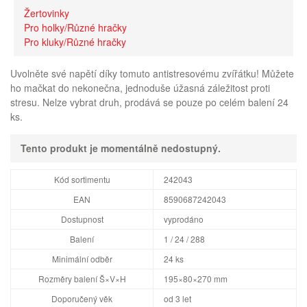
Žertovinky
Pro holky/Různé hračky
Pro kluky/Různé hračky
Uvolněte své napětí díky tomuto antistresovému zvířátku! Můžete
ho mačkat do nekonečna, jednoduše úžasná záležitost proti
stresu. Nelze vybrat druh, prodává se pouze po celém balení 24
ks.
Tento produkt je momentálně nedostupný.
Kód sortimentu
242043
EAN
8590687242043
Dostupnost
vyprodáno
Balení
1 / 24 / 288
Minimální odběr
24 ks
Rozměry balení Š×V×H
195×80×270 mm
Doporučený věk
od 3 let