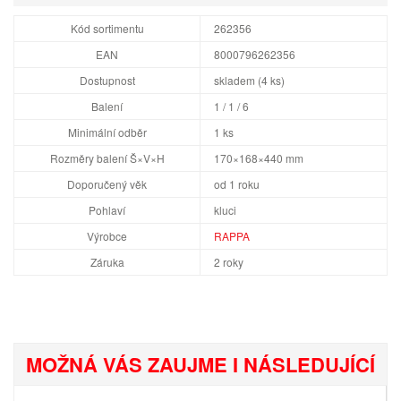
Kód sortimentu
262356
EAN
8000796262356
Dostupnost
skladem (4 ks)
Balení
1 / 1 / 6
Minimální odběr
1 ks
Rozměry balení Š×V×H
170×168×440 mm
Doporučený věk
od 1 roku
Pohlaví
kluci
Výrobce
RAPPA
Záruka
2 roky
MOŽNÁ VÁS ZAUJME I NÁSLEDUJÍCÍ