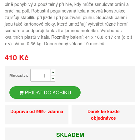
plně pohyblivý a použitelný při hře, kdy může simulovat orání a
práci na poli. Robustní pogumovaná kola a pevná konstrukce
zajišťují stabilitu při jízdě i při používání pluhu. Součástí balení
jsou také kartonové bloky, které umožňují vytvářet různé herní
scénáře a podporují fantazii a jemnou motoriku. Vyrobené z
kvalitních plastů v Itálii. Rozměry balení: 44 x 16,8 x 17 cm (d x š
x v). Váha: 0,66 kg. Doporučený věk od 10 měsíců.
410 Kč
Množství:
PŘIDAT DO KOŠÍKU
Doprava od 999.- zdarma
Dárek ke každé
objednávce
SKLADEM