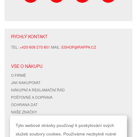
RYCHLÝ KONTAKT
TEL:
+420 608 270 801
MAIL:
ESHOP@RAPPA.CZ
VŠE O NÁKUPU
O FIRMĚ
JAK NAKUPOVAT
NÁKUPNÍ A REKLAMAČNÍ ŘÁD
POŠTOVNÉ A DOPRAVA
OCHRANA DAT
NAŠE ZNAČKY
KONTAKTY
Tyto webové stránky používají k poskytování svých
služeb soubory cookies. Používáme nezbytně nutné
RYCHLÉ ODKAZY
ÚČET