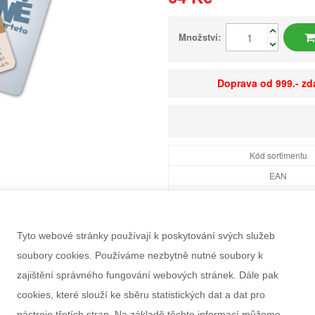
Množství:
Doprava od 999.- z
Kód sortimentu
EAN
Dostupnost
Balení
Tyto webové stránky používají k poskytování svých služeb
Minimální odběr
soubory cookies. Používáme nezbytně nutné soubory k
Rozměry balení Š×V
zajištění správného fungování webových stránek. Dále pak
Doporučený věk
cookies, které slouží ke sběru statistických dat a dat pro
Pohlaví
nástroje třetích stran. Na základě těchto informací můžeme