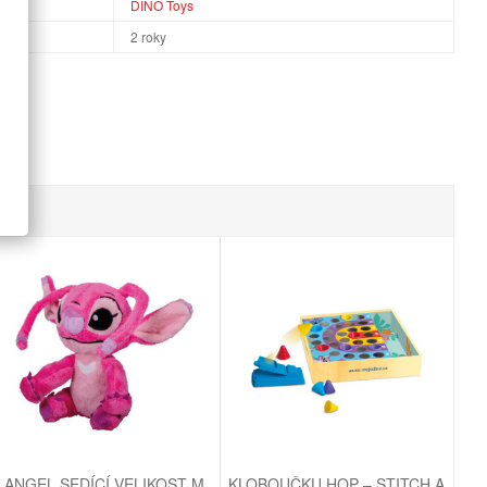
DINO Toys
2 roky
ANGEL SEDÍCÍ VELIKOST M
KLOBOUČKU HOP – STITCH A