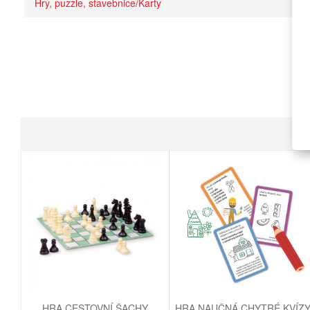
Hry, puzzle, stavebnice/Karty
HRA CESTOVNÍ ŠACHY
HRA NAUČNÁ CHYTRÉ KVÍZ