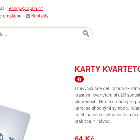
ail:
eshop@rappa.cz
e o nákupu
Kontakty
KARTY KVARTET
I nevycválané děti rázem zkrotno
krásným kvartetem si užijí spous
plemenech. Hra je určena pro part
karet se shodnými symboly. Kvar
kombinačních schopností a učí dě
krabičce, 1 návod.
64 Kč