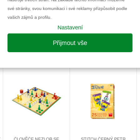
Výrobce
své stránky, svou komunikaci i své reklamy přizpůsobit podle
Záruka
vašich zájmů a profilu.
Nastavení
Přijmout vše
MOŽNÁ VÁS ZAUJME I NÁSLEDUJÍCÍ
Y
ČLOVĚČE NEZLOB SE
STITCH ČERNÝ PETR