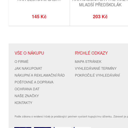
MLADŠÍ PŘEDŠKOLÁK
145 Kč
203 Kč
VŠE O NÁKUPU
RYCHLÉ ODKAZY
O FIRMĚ
MAPA STRÁNEK
JAK NAKUPOVAT
VYHLEDÁVANÉ TERMÍNY
NÁKUPNÍ A REKLAMAČNÍ ŘÁD
POKROČILÉ VYHLEDÁVÁNÍ
POŠTOVNÉ A DOPRAVA
OCHRANA DAT
NAŠE ZNAČKY
KONTAKTY
Podle zákona o evidenci tržeb je prodávající povinen vystavit kupujícímu účtenku. Zároveň je 