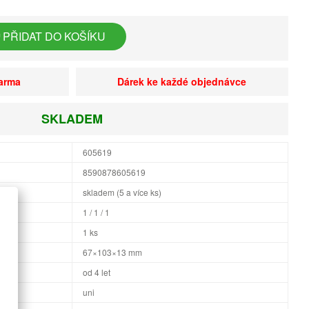
PŘIDAT DO KOŠÍKU
darma
Dárek ke každé objednávce
SKLADEM
605619
8590878605619
skladem (5 a více ks)
1 / 1 / 1
1 ks
×H
67×103×13 mm
od 4 let
uni