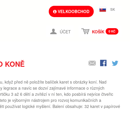
SK
VELKOOBCHOD
ÚČET
KOŠÍK
0 KČ
O KONĚ
u, když před ně položíte balíček karet s obrázky koní. Nad
ty legrace a navíc se dozví zajímavé informace o různých
ičku 3 až 6 dětí a zvítězí v ní ten, kdo posbírá nejvíce čtveřic
teto je výborným nástrojem pro rozvoj komunikačních a
ti používat logické myšlení. Balení obsahuje: 32 karet v papírové