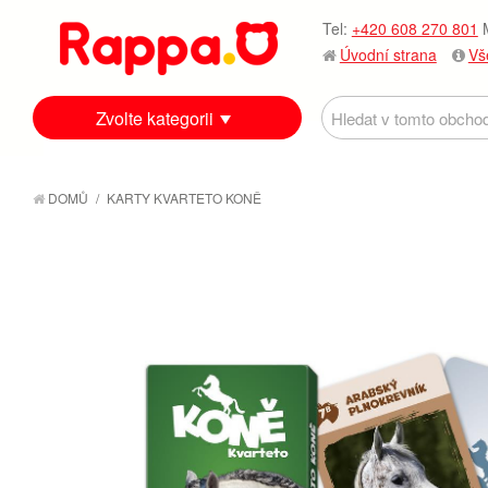
Tel:
+420 608 270 801
M
Úvodní strana
Vš
Zvolte kategorii
DOMŮ
/
KARTY KVARTETO KONĚ