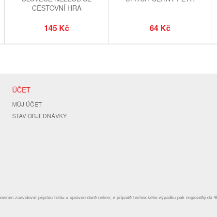
CESTOVNÍ HRA
145 Kč
64 Kč
ÚČET
MŮJ ÚČET
STAV OBJEDNÁVKY
povinen zaevidovat přijatou tržbu u správce daně online; v případě technického výpadku pak nejpozději do 4