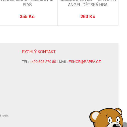
PLYŠ
ANGEL DĚTSKÁ HRA
355 Kč
263 Kč
RYCHLÝ KONTAKT
TEL:
+420 608 270 801
MAIL:
ESHOP@RAPPA.CZ
8 hodin.