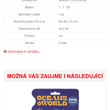
Balení
1 / 1 / 20
Minimální odběr
1 ks
Rozměry balení Š×V×H
60×90×10 mm
Doporučený věk
od 4 let
Pohlaví
uni
Záruka
2 roky
Informace k výrobku
MOŽNÁ VÁS ZAUJME I NÁSLEDUJÍCÍ