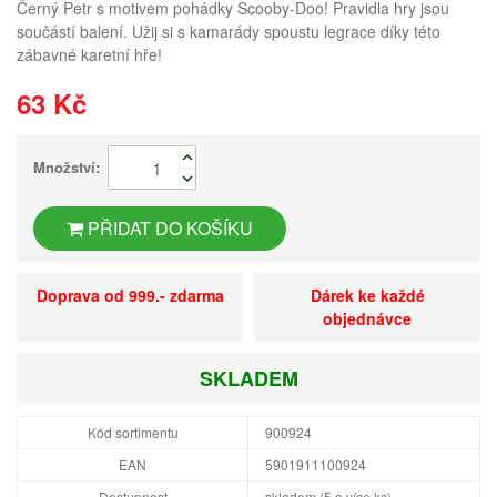
Černý Petr s motivem pohádky Scooby-Doo! Pravidla hry jsou
součástí balení. Užij si s kamarády spoustu legrace díky této
zábavné karetní hře!
63 Kč
Množství:
PŘIDAT DO KOŠÍKU
Doprava od 999.- zdarma
Dárek ke každé
objednávce
SKLADEM
Kód sortimentu
900924
EAN
5901911100924
Dostupnost
skladem (5 a více ks)