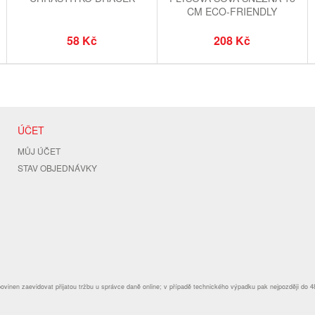
CM ECO-FRIENDLY
58 Kč
208 Kč
ÚČET
MŮJ ÚČET
STAV OBJEDNÁVKY
povinen zaevidovat přijatou tržbu u správce daně online; v případě technického výpadku pak nejpozději do 4