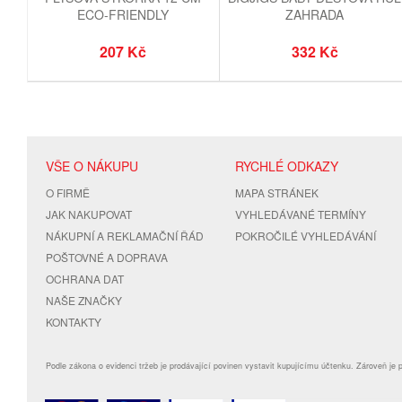
ECO-FRIENDLY
ZAHRADA
207 Kč
332 Kč
VŠE O NÁKUPU
RYCHLÉ ODKAZY
O FIRMĚ
MAPA STRÁNEK
JAK NAKUPOVAT
VYHLEDÁVANÉ TERMÍNY
NÁKUPNÍ A REKLAMAČNÍ ŘÁD
POKROČILÉ VYHLEDÁVÁNÍ
POŠTOVNÉ A DOPRAVA
OCHRANA DAT
NAŠE ZNAČKY
KONTAKTY
Podle zákona o evidenci tržeb je prodávající povinen vystavit kupujícímu účtenku. Zároveň je 