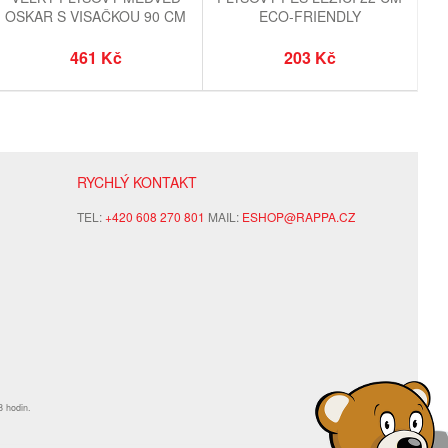
OSKAR S VISAČKOU 90 CM
ECO-FRIENDLY
461 Kč
203 Kč
RYCHLÝ KONTAKT
TEL:
+420 608 270 801
MAIL:
ESHOP@RAPPA.CZ
8 hodin.