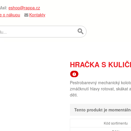
ail:
eshop@rappa.cz
e o nákupu
Kontakty
HRAČKA S KULIČ
Pestrobarevný mechanický koloto
zmáčknutí hlavy rotovat, skákat 
děti.
Tento produkt je momentál
Kód sortimentu