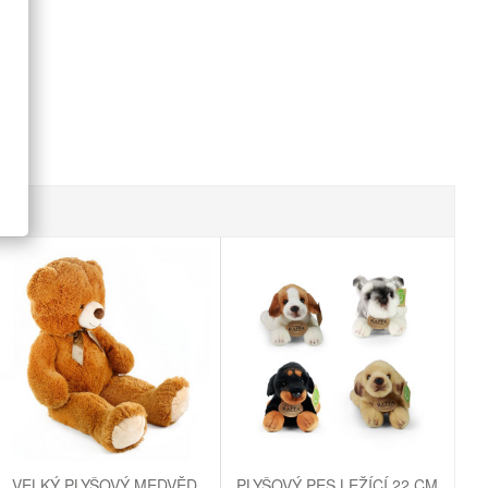
VELKÝ PLYŠOVÝ MEDVĚD
PLYŠOVÝ PES LEŽÍCÍ 22 CM