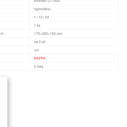
8590687217409
vyprodáno
1 / 12 / 24
1 ks
×H
175×260×150 mm
od 0 let
uni
RAPPA
2 roky