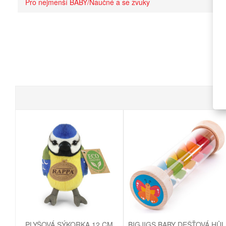
Pro nejmenší BABY/Naučné a se zvuky
PLYŠOVÁ SÝKORKA 12 CM
BIGJIGS BABY DEŠŤOVÁ HŮL