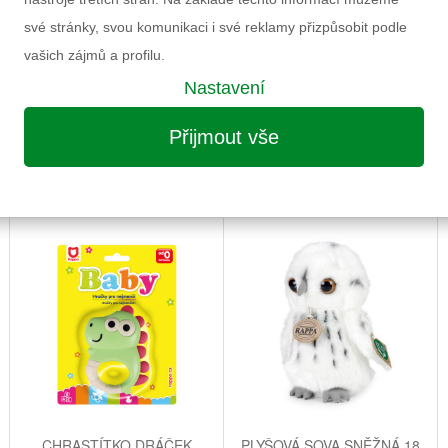
své stránky, svou komunikaci i své reklamy přizpůsobit podle
vašich zájmů a profilu.
Nastavení
Přijmout vše
MOŽNÁ VÁS ZAUJME I NÁSLEDUJÍCÍ
CHRASTÍTKO DRÁČEK
PLYŠOVÁ SOVA SNĚŽNÁ 18