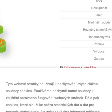
EAN
Dostupnost
Balení
Minimální odběr
Rozměry balení Š×V
Doporučený věk
Pohlaví
Výrobce
Záruka
Informace k výrobku
Tyto webové stránky používají k poskytování svých služeb
soubory cookies. Používáme nezbytně nutné soubory k
zajištění správného fungování webových stránek. Dále pak
cookies, které slouží ke sběru statistických dat a dat pro
nástroje třetích stran. Na základě těchto informací můžeme