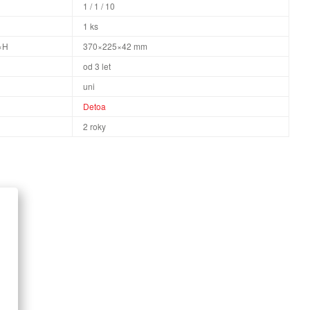
1 / 1 / 10
1 ks
×H
370×225×42 mm
od 3 let
uni
Detoa
2 roky