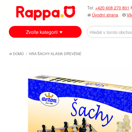
Tel:
+420 608 270 801
M
Úvodní strana
Vš
Zvolte kategorii
DOMŮ
/
HRA ŠACHY KLASIK DŘEVĚNÉ