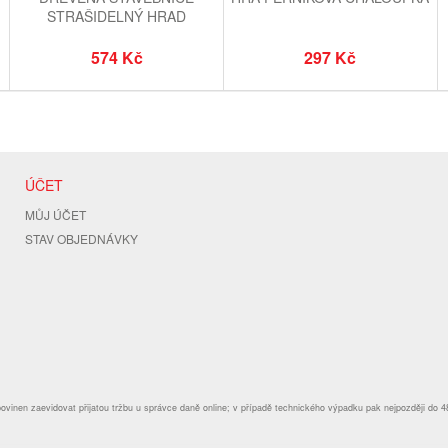
STRAŠIDELNÝ HRAD
574 Kč
297 Kč
ÚČET
MŮJ ÚČET
STAV OBJEDNÁVKY
povinen zaevidovat přijatou tržbu u správce daně online; v případě technického výpadku pak nejpozději do 4