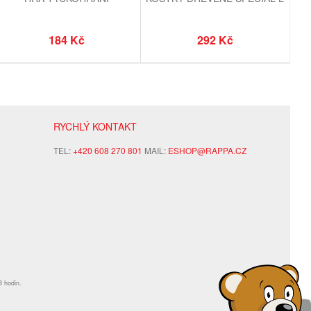
184 Kč
292 Kč
RYCHLÝ KONTAKT
TEL:
+420 608 270 801
MAIL:
ESHOP@RAPPA.CZ
8 hodin.