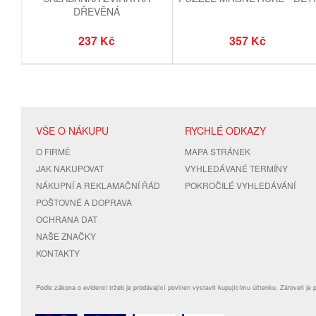
DŘEVĚNÁ
237 Kč
357 Kč
VŠE O NÁKUPU
RYCHLÉ ODKAZY
O FIRMĚ
MAPA STRÁNEK
JAK NAKUPOVAT
VYHLEDÁVANÉ TERMÍNY
NÁKUPNÍ A REKLAMAČNÍ ŘÁD
POKROČILÉ VYHLEDÁVÁNÍ
POŠTOVNÉ A DOPRAVA
OCHRANA DAT
NAŠE ZNAČKY
KONTAKTY
Podle zákona o evidenci tržeb je prodávající povinen vystavit kupujícímu účtenku. Zároveň je 