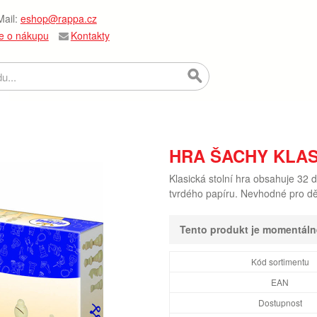
ail:
eshop@rappa.cz
e o nákupu
Kontakty
HRA ŠACHY KLAS
Klasická stolní hra obsahuje 32 d
tvrdého papíru. Nevhodné pro dět
Tento produkt je momentál
Kód sortimentu
EAN
Dostupnost